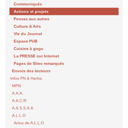
Communiqués
Actions et projets
Pensez aux autres
Culture & Arts
Vie du Journal
Espace PUB
Cuisine à gogo
La PRESSE sur Internet
Pages de Sites remarqués
Envois des lecteurs
Infos PN & Harkis
MPN
A.A.A.
A.A.C.R.
A.A.S.S.A.A
A.L.L.O
Actus de A.L.L.O