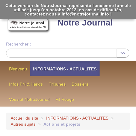
Cette version de NotreJournal représente l’ancienne formule
utilisée jusqu’en octobre 2012, en cas de difficultés,
[
]
contactez nous à info@notrejournal.info !
Notre Journal
Rechercher :
>>
Bienvenu
INFORMATIONS - ACTUALITES
Infos PN & Harkis
Tribunes
Dossiers
Vous et NotreJournal
Fil Rouge
Accueil du site
>
INFORMATIONS - ACTUALITES
>
Autres sujets
>
Actions et projets