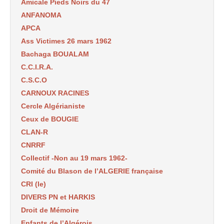
Amicale Pieds Noirs du 47
ANFANOMA
APCA
Ass Victimes 26 mars 1962
Bachaga BOUALAM
C.C.I.R.A.
C.S.C.O
CARNOUX RACINES
Cercle Algérianiste
Ceux de BOUGIE
CLAN-R
CNRRF
Collectif -Non au 19 mars 1962-
Comité du Blason de l’ALGERIE française
CRI (le)
DIVERS PN et HARKIS
Droit de Mémoire
Enfants de l’Algérois