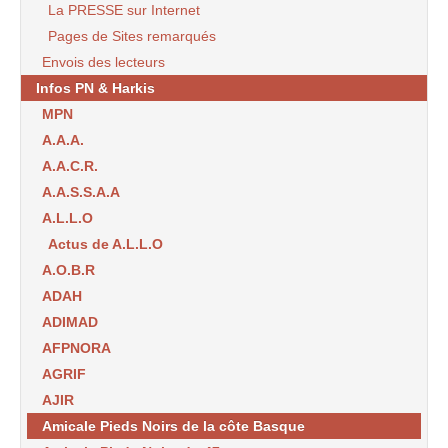
La PRESSE sur Internet
Pages de Sites remarqués
Envois des lecteurs
Infos PN & Harkis
MPN
A.A.A.
A.A.C.R.
A.A.S.S.A.A
A.L.L.O
Actus de A.L.L.O
A.O.B.R
ADAH
ADIMAD
AFPNORA
AGRIF
AJIR
Amicale Pieds Noirs de la côte Basque