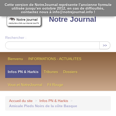
Cette version de NotreJournal représente l’ancienne formule
utilisée jusqu’en octobre 2012, en cas de difficultés,
[
]
contactez nous à info@notrejournal.info !
Notre Journal
Rechercher :
>>
Bienvenu
INFORMATIONS - ACTUALITES
Infos PN & Harkis
Tribunes
Dossiers
Vous et NotreJournal
Fil Rouge
Accueil du site
>
Infos PN & Harkis
>
Amicale Pieds Noirs de la côte Basque