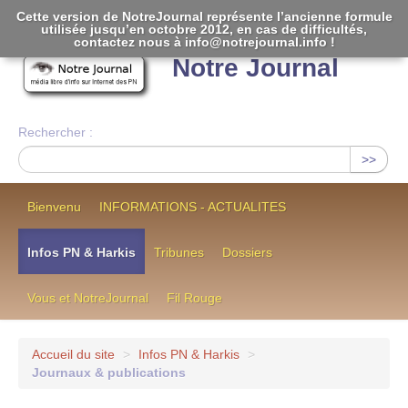
Cette version de NotreJournal représente l’ancienne formule
utilisée jusqu’en octobre 2012, en cas de difficultés,
[
]
contactez nous à info@notrejournal.info !
Notre Journal
Rechercher :
>>
Bienvenu
INFORMATIONS - ACTUALITES
Infos PN & Harkis
Tribunes
Dossiers
Vous et NotreJournal
Fil Rouge
Accueil du site
>
Infos PN & Harkis
>
Journaux & publications