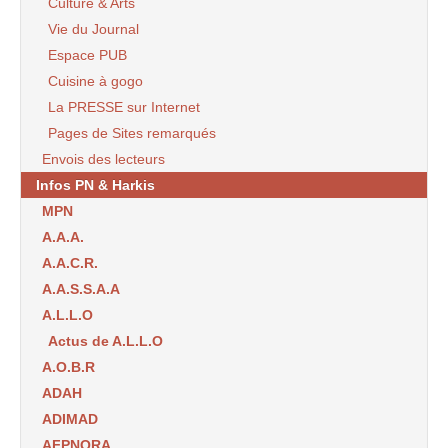
Culture & Arts
Vie du Journal
Espace PUB
Cuisine à gogo
La PRESSE sur Internet
Pages de Sites remarqués
Envois des lecteurs
Infos PN & Harkis
MPN
A.A.A.
A.A.C.R.
A.A.S.S.A.A
A.L.L.O
Actus de A.L.L.O
A.O.B.R
ADAH
ADIMAD
AFPNORA