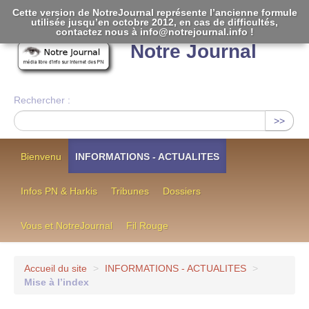
Cette version de NotreJournal représente l’ancienne formule
utilisée jusqu’en octobre 2012, en cas de difficultés,
[
]
contactez nous à info@notrejournal.info !
Notre Journal
Rechercher :
>>
Bienvenu
INFORMATIONS - ACTUALITES
Infos PN & Harkis
Tribunes
Dossiers
Vous et NotreJournal
Fil Rouge
Accueil du site
>
INFORMATIONS - ACTUALITES
>
Mise à l’index