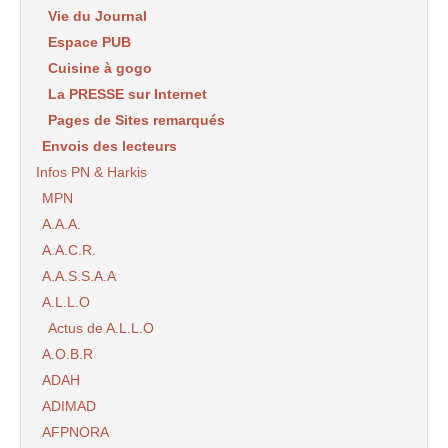
Vie du Journal
Espace PUB
Cuisine à gogo
La PRESSE sur Internet
Pages de Sites remarqués
Envois des lecteurs
Infos PN & Harkis
MPN
A.A.A.
A.A.C.R.
A.A.S.S.A.A
A.L.L.O
Actus de A.L.L.O
A.O.B.R
ADAH
ADIMAD
AFPNORA