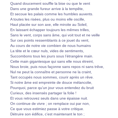
Quand doucement souffle la bise ou que le vent
Dans une grande fureur arrive à la tempête,
Et secoue les palais comme les humbles auvents.
A toutes les risées, plus ou moins elle oscille,
Haut placée sur son axe, elle miroite au Soleil,
En laissant échapper toujours les mêmes trilles,
Sans le vent, corps sans âme, qui voit tout et ne veille
Sur ces points ressemblants à ce jouet du vent,
Au cours de notre vie combien de nous humains
La tête et le cœur nuls, vides de sentiments,
Succombons tous les jours sous l’étrangère main.
Cette main gigantesque qui sans elle nous étreint,
Nous broie, puis nous façonne sans repos ni sans trêve,
Nul ne peut la connaître et personne ne la craint,
Tant occupés nous sommes, courir après un rêve.
Si notre âme est empreinte de douce mélancolie,
Pourquoi, parce qu’un jour vous entendez du bruit
Curieux, des insensés partager la folie !
Et vous retrouvez seuls dans une épaisse nuit.
On continue de vivre ; on remplace oui par non,
Ce que vous estimiez passe à votre critique.
Détruire son édifice, c’est maintenant le ton ;