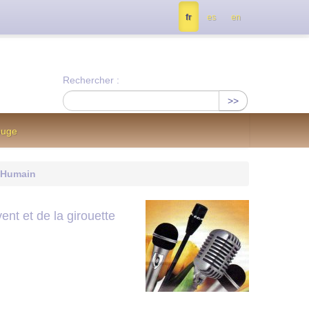
tés, contactez nous à info@notrejournal.info !
fr
es
en
Rechercher :
>>
ouge
 Humain
ent et de la girouette