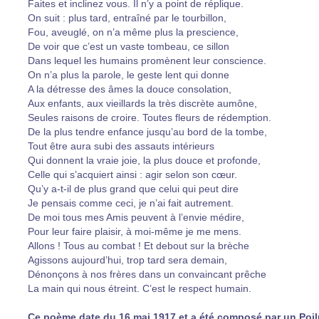
Faites et inclinez vous. Il n’y a point de réplique.
On suit : plus tard, entraîné par le tourbillon,
Fou, aveuglé, on n’a même plus la prescience,
De voir que c’est un vaste tombeau, ce sillon
Dans lequel les humains promènent leur conscience.
On n’a plus la parole, le geste lent qui donne
A la détresse des âmes la douce consolation,
Aux enfants, aux vieillards la très discrète aumône,
Seules raisons de croire. Toutes fleurs de rédemption.
De la plus tendre enfance jusqu’au bord de la tombe,
Tout être aura subi des assauts intérieurs
Qui donnent la vraie joie, la plus douce et profonde,
Celle qui s’acquiert ainsi : agir selon son cœur.
Qu’y a-t-il de plus grand que celui qui peut dire
Je pensais comme ceci, je n’ai fait autrement.
De moi tous mes Amis peuvent à l’envie médire,
Pour leur faire plaisir, à moi-même je me mens.
Allons ! Tous au combat ! Et debout sur la brèche
Agissons aujourd’hui, trop tard sera demain,
Dénonçons à nos frères dans un convaincant prêche
La main qui nous étreint. C’est le respect humain.
Ce poème date du 16 mai 1917 et a été composé par un Poilu