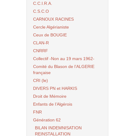
C.C.I.R.A.
C.S.C.O
CARNOUX RACINES
Cercle Algérianiste
Ceux de BOUGIE
CLAN-R
CNRRF
Collectif -Non au 19 mars 1962-
Comité du Blason de l’ALGERIE
française
CRI (le)
DIVERS PN et HARKIS
Droit de Mémoire
Enfants de l’Algérois
FNR
Génération 62
BILAN INDEMNISATION
REINSTALLATION