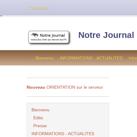
Cette version de NotreJournal représente l’an
Connexion
[
]
Notre Journal
Bienvenu
INFORMATIONS - ACTUALITES
Info
Nouveau
ORIENTATION sur le serveur
Bienvenu
Edito
Presse
INFORMATIONS - ACTUALITES