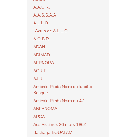
A.A.C.R.
A.A.S.S.A.A
A.L.L.O
Actus de A.L.L.O
A.O.B.R
ADAH
ADIMAD
AFPNORA
AGRIF
AJIR
Amicale Pieds Noirs de la côte
Basque
Amicale Pieds Noirs du 47
ANFANOMA
APCA
Ass Victimes 26 mars 1962
Bachaga BOUALAM