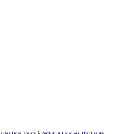
 des Bois Bourru à Verdun, A.Fouchez. D’actualité,