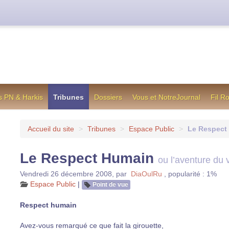
cienne formule utilisée jusqu’en octobre 2012, en cas de difficul
s PN & Harkis
Tribunes
Dossiers
Vous et NotreJournal
Fil R
Accueil du site
>
Tribunes
>
Espace Public
>
Le Respect
Le Respect Humain
ou l’aventure du v
Vendredi 26 décembre 2008
,
par
DiaOulRu
,
popularité : 1%
Espace Public
|
Point de vue
Respect humain
Avez-vous remarqué ce que fait la girouette,