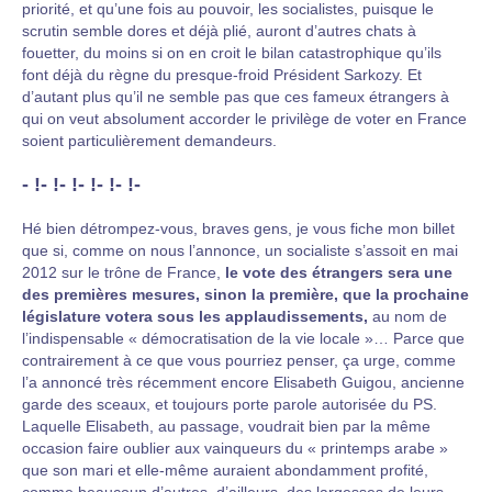
priorité, et qu’une fois au pouvoir, les socialistes, puisque le
scrutin semble dores et déjà plié, auront d’autres chats à
fouetter, du moins si on en croit le bilan catastrophique qu’ils
font déjà du règne du presque-froid Président Sarkozy. Et
d’autant plus qu’il ne semble pas que ces fameux étrangers à
qui on veut absolument accorder le privilège de voter en France
soient particulièrement demandeurs.
- !- !- !- !- !- !-
Hé bien détrompez-vous, braves gens, je vous fiche mon billet
que si, comme on nous l’annonce, un socialiste s’assoit en mai
2012 sur le trône de France,
le vote des étrangers sera une
des premières mesures, sinon la première, que la prochaine
législature votera sous les applaudissements,
au nom de
l’indispensable « démocratisation de la vie locale »… Parce que
contrairement à ce que vous pourriez penser, ça urge, comme
l’a annoncé très récemment encore Elisabeth Guigou, ancienne
garde des sceaux, et toujours porte parole autorisée du PS.
Laquelle Elisabeth, au passage, voudrait bien par la même
occasion faire oublier aux vainqueurs du « printemps arabe »
que son mari et elle-même auraient abondamment profité,