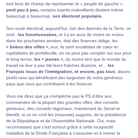
tout bout de champ de représenter le « peuple de gauche »,
perd peu à peu,
certains esprits malveillants diraient même
beaucoup à beaucoup,
son électorat populaire.
Son socle électoral, aujourd’hui, loin des damnés de la Terre, ce
sont :
les fonctionnaires,
et il y en aura de moins en moins
dans les prochaines années, état des finances oblige, les
« bobos des villes »,
eux, ils sont socialistes de cœur et
capitalistes de portefeuille, on ne peut pas compter sur eux pour
le long terme,
les « jeunes »,
du moins tant que le monde du
travail ne leur a pas ôté leurs fraiches illusions, et…
les
Français issus de l’immigration, et encore, pas tous
, disons
plutôt ceux qui bénéficient des largesses de notre généreux
pays que ceux qui contribuent à les financer.
Vous me direz que ça n’empêche pas le PS d’être aux
commandes de la plupart des grandes villes, des conseils
généraux, des conseils régionaux, maintenant du Sénat et
bientôt, si on en croit les (mauvais) augures, de la présidence
de la République et de l’Assemblée Nationale. Oui, mais
reconnaissez que c’est surtout grâce à cette incapacité
maladive de la Droite Française à s’assumer et à mener la