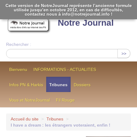
Cette version de NotreJournal représente l’ancienne formule
utilisée jusqu’en octobre 2012, en cas de difficultés,
[
]
contactez nous à info@notrejournal.info !
Notre Journal
Rechercher :
>>
Bienvenu
INFORMATIONS - ACTUALITES
Infos PN & Harkis
Tribunes
Dossiers
Vous et NotreJournal
Fil Rouge
Accueil du site
>
Tribunes
>
I have a dream : les étrangers voteraient, enfin !