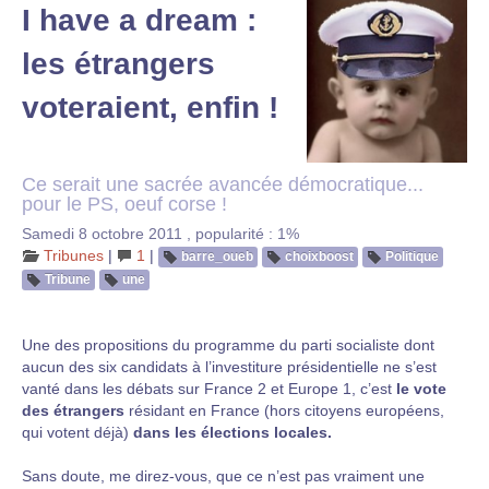
I have a dream :
les étrangers
voteraient, enfin !
Ce serait une sacrée avancée démocratique...
pour le PS, oeuf corse !
Samedi 8 octobre 2011
,
popularité : 1%
Tribunes
|
1
|
barre_oueb
choixboost
Politique
Tribune
une
Une des propositions du programme du parti socialiste dont
aucun des six candidats à l’investiture présidentielle ne s’est
vanté dans les débats sur France 2 et Europe 1, c’est
le vote
des étrangers
résidant en France (hors citoyens européens,
qui votent déjà)
dans les élections locales.
Sans doute, me direz-vous, que ce n’est pas vraiment une