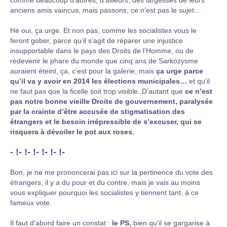
comme beaucoup d’autres, d’ailleurs, des largesses de leurs
anciens amis vaincus, mais passons, ce n’est pas le sujet…
Hé oui, ça urge. Et non pas, comme les socialistes vous le
feront gober, parce qu’il s’agit de réparer une injustice
insupportable dans le pays des Droits de l’Homme, ou de
redevenir le phare du monde que cinq ans de Sarkozysme
auraient éteint, ça, c’est pour la galerie, mais
ça urge parce
qu’il va y avoir en 2014 les élections municipales…
et qu’il
ne faut pas que la ficelle soit trop visible. D’autant que
ce n’est
pas notre bonne vieille Droite de gouvernement, paralysée
par la crainte d’être accusée de stigmatisation des
étrangers et le besoin irrépressible de s’excuser, qui se
risquera à dévoiler le pot aux roses.
- !- !- !- !- !- !-
Bon, je ne me prononcerai pas ici sur la pertinence du vote des
étrangers, il y a du pour et du contre, mais je vais au moins
vous expliquer pourquoi les socialistes y tiennent tant, à ce
fameux vote.
Il faut d’abord faire un constat :
le PS,
bien qu’il se gargarise à