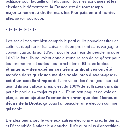
politique pour laquelle on l’élit : sinon tous les sondages et les
élections le démontrent,
la France est de tout temps
majoritairement à droite, mais les Français en ont honte,
allez savoir pourquoi…
- !- !- !- !- !- !-
Les socialistes ont bien compris le parti qu’ils pouvaient tirer de
cette schizophrénie française, et ils en profitent sans vergogne,
convaincus qu’ils sont d’agir pour le bonheur du peuple, malgré
lui s’il le faut. Ils ne voient donc aucune raison de se gêner pour
tout promettre, et surtout tout « acheter ».
Et le vote des
étrangers, – des expériences très significatives ont été
menées dans quelques mairies socialistes d’avant-garde-,
est d’un excellent rapport.
Faire voter des étrangers, surtout
quand ils sont allocataires, c’est du 100% de suffrages garantis
pour le parti du « toujours plus ». Et un bon paquet de voix en
plus,
si vous ajoutez l’abstention chronique des électeurs
déçus de la Droite,
ça vous fait basculer une élection comme
qui rigole.
Etendez peu à peu le vote aux autres élections – avec le Sénat
et l’Assemblée Nationale à gauche, il n’y aura plus d’opposition-,