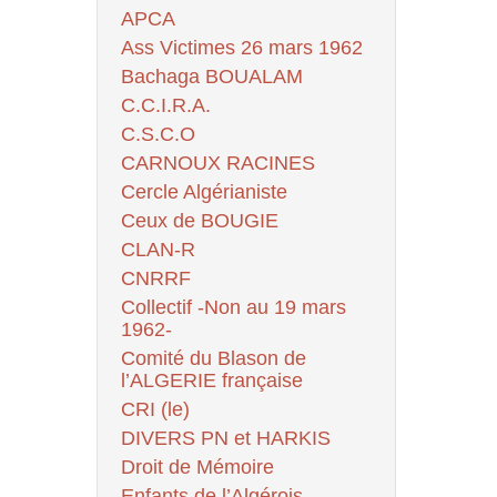
APCA
Ass Victimes 26 mars 1962
Bachaga BOUALAM
C.C.I.R.A.
C.S.C.O
CARNOUX RACINES
Cercle Algérianiste
Ceux de BOUGIE
CLAN-R
CNRRF
Collectif -Non au 19 mars
1962-
Comité du Blason de
l’ALGERIE française
CRI (le)
DIVERS PN et HARKIS
Droit de Mémoire
Enfants de l’Algérois