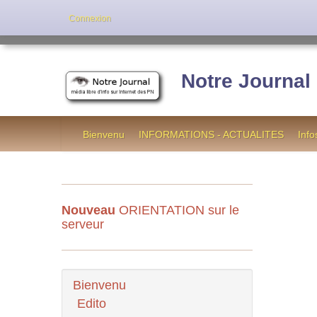
Cette version de NotreJournal représent
Connexion
[
]
Notre Journal
Bienvenu
INFORMATIONS - ACTUALITES
Info
Nouveau
ORIENTATION sur le
serveur
Bienvenu
Edito