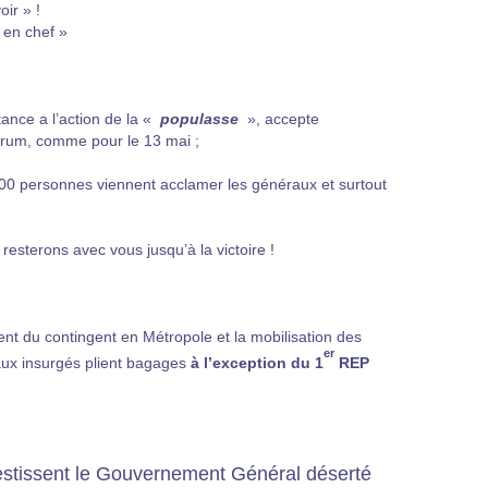
ir » !
 en chef »
ance a l’action de la «
populasse
», accepte
 forum, comme pour le 13 mai ;
0 000 personnes viennent acclamer les généraux et surtout
esterons avec vous jusqu’à la victoire !
ment du contingent en Métropole et la mobilisation des
er
 aux insurgés plient bagages
à l’exception du 1
REP
nvestissent le Gouvernement Général déserté