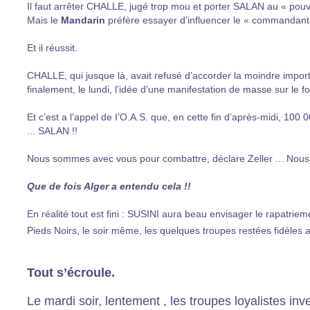
Il faut arrêter CHALLE, jugé trop mou et porter SALAN au « pouvo
Mais le
Mandarin
préfère essayer d’influencer le « commandant
Et il réussit.
CHALLE, qui jusque là, avait refusé d’accorder la moindre import
finalement, le lundi, l’idée d’une manifestation de masse sur le
Et c’est a l’appel de I’O.A.S. que, en cette fin d’après-midi, 10
... SALAN !!
Nous sommes avec vous pour combattre, déclare Zeller ... Nous r
Que de fois Alger a entendu cela !!
En réalité tout est fini : SUSINI aura beau envisager le rapatrie
Pieds Noirs, le soir même, les quelques troupes restées fidèles
Tout s’écroule.
Le mardi soir, lentement , les troupes loyalistes i