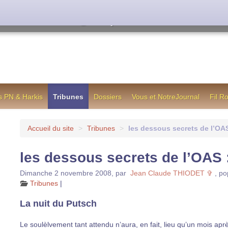
e l’ancienne formule utilisée jusqu’en octobre 2012,
info@notrejournal.info !
s PN & Harkis
Tribunes
Dossiers
Vous et NotreJournal
Fil R
Accueil du site
>
Tribunes
>
les dessous secrets de l’OA
les dessous secrets de l’OAS
Dimanche 2 novembre 2008
,
par
Jean Claude THIODET ✞
,
po
Tribunes
|
La nuit du Putsch
Le soulèlvement tant attendu n’aura, en fait, lieu qu’un mois ap