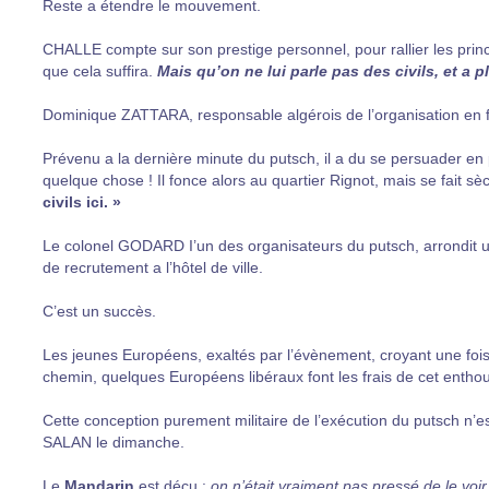
Reste a étendre le mouvement.
CHALLE compte sur son prestige personnel, pour rallier les prin
que cela suffira.
Mais qu’on ne lui parle pas des civils, et a p
Dominique ZATTARA, responsable algérois de l’organisation en fa
Prévenu a la dernière minute du putsch, il a du se persuader en pa
quelque chose ! Il fonce alors au quartier Rignot, mais se fait
civils ici. »
Le colonel GODARD I’un des organisateurs du putsch, arrondit un 
de recrutement a l’hôtel de ville.
C’est un succès.
Les jeunes Européens, exaltés par l’évènement, croyant une fois
chemin, quelques Européens libéraux font les frais de cet entho
Cette conception purement militaire de l’exécution du putsch n’
SALAN le dimanche.
Le
Mandarin
est déçu :
on n’était vraiment pas pressé de le voir