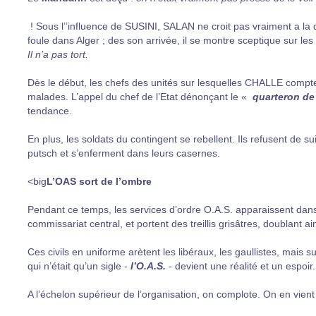
! Sous l’’influence de SUSINI, SALAN ne croit pas vraiment a la 
foule dans Alger ; des son arrivée, il se montre sceptique sur le
Il n’a pas tort.
Dès le début, les chefs des unités sur lesquelles CHALLE compte 
malades. L’appel du chef de l’Etat dénonçant le «
quarteron de
tendance.
En plus, les soldats du contingent se rebellent. Ils refusent de su
putsch et s’enferment dans leurs casernes.
<big
L’OAS sort de l’ombre
Pendant ce temps, les services d’ordre O.A.S. apparaissent dans
commissariat central, et portent des treillis grisâtres, doublant ains
Ces civils en uniforme arètent les libéraux, les gaullistes, mais sur
qui n’était qu’un sigle -
I’O.A.S.
- devient une réalité et un espoir.
A l’échelon supérieur de l’organisation, on complote. On en vient