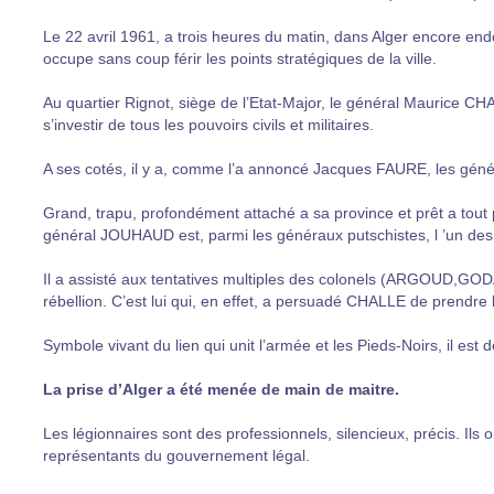
Le 22 avril 1961, a trois heures du matin, dans Alger encore en
occupe sans coup férir les points stratégiques de la ville.
Au quartier Rignot, siège de l’Etat-Major, le général Maurice C
s’investir de tous les pouvoirs civils et militaires.
A ses cotés, il y a, comme l’a annoncé Jacques FAURE, les g
Grand, trapu, profondément attaché a sa province et prêt a tout p
général JOUHAUD est, parmi les généraux putschistes, l ’un des 
Il a assisté aux tentatives multiples des colonels (ARGOUD,GODA
rébellion. C’est lui qui, en effet, a persuadé CHALLE de prendre
Symbole vivant du lien qui unit l’armée et les Pieds-Noirs, il est dé
La prise d’Alger a été menée de main de maitre.
Les légionnaires sont des professionnels, silencieux, précis. Ils o
représentants du gouvernement légal.