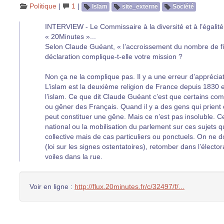
Politique
|
1
|
Islam
site_externe
Société
INTERVIEW - Le Commissaire à la diversité et à l’égali
« 20Minutes »...
Selon Claude Guéant, « l’accroissement du nombre de 
déclaration complique-t-elle votre mission ?
Non ça ne la complique pas. Il y a une erreur d’appréciat
L’islam est la deuxième religion de France depuis 1830 et
l’islam. Ce que dit Claude Guéant c’est que certains c
ou gêner des Français. Quand il y a des gens qui prient 
peut constituer une gêne. Mais ce n’est pas insoluble. 
national ou la mobilisation du parlement sur ces sujets q
collective mais de cas particuliers ou ponctuels. On ne 
(loi sur les signes ostentatoires), retomber dans l’élector
voiles dans la rue.
Voir en ligne :
http://flux.20minutes.fr/c/32497/f/...