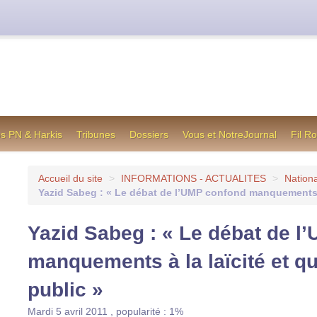
cienne formule utilisée jusqu’en octobre 2012, en cas de difficul
os PN & Harkis
Tribunes
Dossiers
Vous et NotreJournal
Fil R
Accueil du site
>
INFORMATIONS - ACTUALITES
>
Nationa
Yazid Sabeg : « Le débat de l’UMP confond manquements à 
Yazid Sabeg : « Le débat de l
manquements à la laïcité et q
public »
Mardi 5 avril 2011
,
popularité : 1%