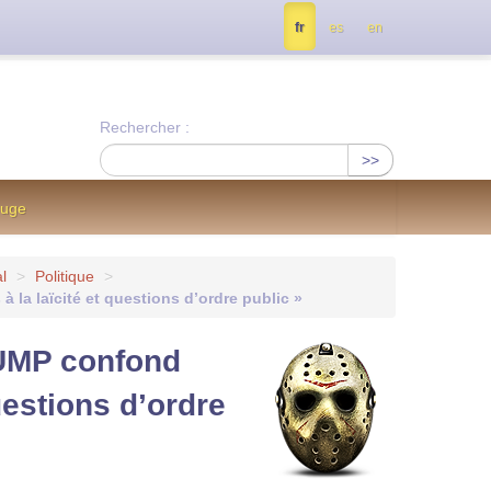
tés, contactez nous à info@notrejournal.info !
fr
es
en
Rechercher :
>>
ouge
l
>
Politique
>
la laïcité et questions d’ordre public »
’UMP confond
uestions d’ordre