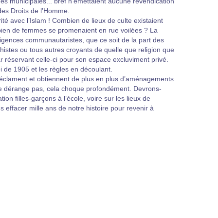
es municipales... bref n’émettaient aucune revendication
n des Droits de l’Homme.
ité avec l’Islam ! Combien de lieux de culte existaient
bien de femmes se promenaient en rue voilées ? La
xigences communautaristes, que ce soit de la part des
istes ou tous autres croyants de quelle que religion que
ar réservant celle-ci pour son espace excluviment privé.
i de 1905 et les règles en découlant.
réclament et obtiennent de plus en plus d’aménagements
a ne dérange pas, cela choque profondément. Devrons-
n filles-garçons à l’école, voire sur les lieux de
s effacer mille ans de notre histoire pour revenir à