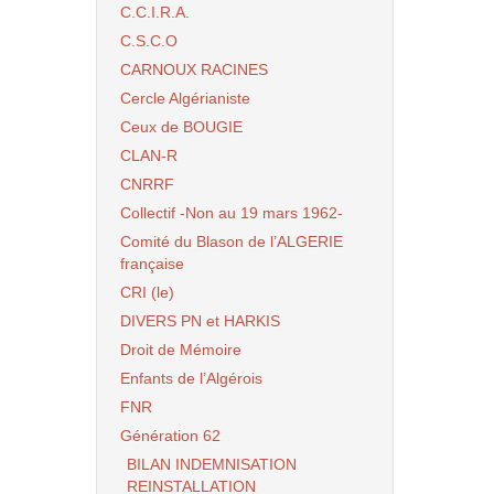
C.C.I.R.A.
C.S.C.O
CARNOUX RACINES
Cercle Algérianiste
Ceux de BOUGIE
CLAN-R
CNRRF
Collectif -Non au 19 mars 1962-
Comité du Blason de l’ALGERIE
française
CRI (le)
DIVERS PN et HARKIS
Droit de Mémoire
Enfants de l’Algérois
FNR
Génération 62
BILAN INDEMNISATION
REINSTALLATION