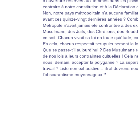
d’ouverture réservés aux femmes dans les piscin
contraire à notre constitution et à la Déclaratio
Non, notre pays métropolitain n’a aucune familiar
avant ces quinze-vingt dernières années ? Com
Métropole n’avait jamais été confrontée à des e
Musulmans, des Juifs, des Chrétiens, des Bouddh
ce soit. Chacun vivait sa foi en toute quiétude, c
En cela, chacun respectait scrupuleusement la lo
Que se passe-t’il aujourd’hui ? Des Musulmans 
de nos lois à leurs contraintes cultuelles ! Cel
nous, demain, accepter la polygamie ? La séparatio
travail ? Liste non exhaustive... Bref devrons-nou
l’obscurantisme moyennageux ?