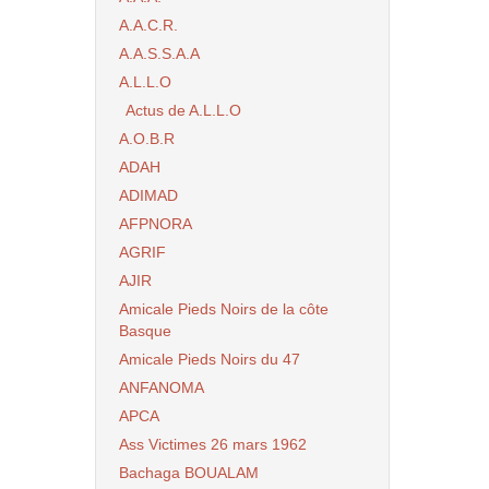
A.A.C.R.
A.A.S.S.A.A
A.L.L.O
Actus de A.L.L.O
A.O.B.R
ADAH
ADIMAD
AFPNORA
AGRIF
AJIR
Amicale Pieds Noirs de la côte
Basque
Amicale Pieds Noirs du 47
ANFANOMA
APCA
Ass Victimes 26 mars 1962
Bachaga BOUALAM