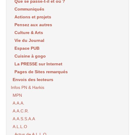
Que se passe-t-il et où ?
Communiqués
Actions et projets
Pensez aux autres
Culture & Arts
Vie du Journal
Espace PUB
Cuisine à gogo
La PRESSE sur Internet
Pages de Sites remarqués
Envois des lecteurs
Infos PN & Harkis
MPN
A.A.A.
A.A.C.R.
A.A.S.S.A.A
A.L.L.O
Actus de A.L.L.O