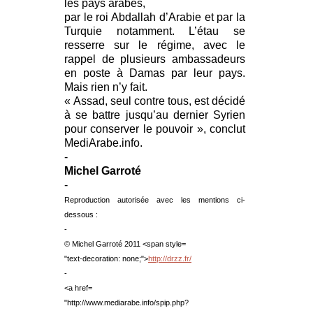
les pays arabes,
par le roi Abdallah d’Arabie et par la
Turquie notamment. L’étau se
resserre sur le régime, avec le
rappel de plusieurs ambassadeurs
en poste à Damas par leur pays.
Mais rien n’y fait.
« Assad, seul contre tous, est décidé
à se battre jusqu’au dernier Syrien
pour conserver le pouvoir », conclut
MediArabe.info.
-
Michel Garroté
-
Reproduction autorisée avec les mentions ci-
dessous :
-
© Michel Garroté 2011
<span style=
"text-decoration: none;">
http://drzz.fr/
-
<a href=
"http://www.mediarabe.info/spip.php?