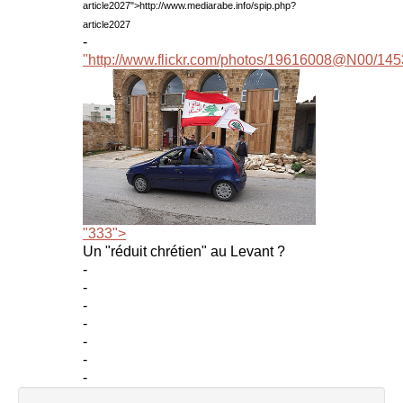
article2027">
http://www.mediarabe.info/spip.php?
article2027
-
"http://www.flickr.com/photos/19616008@N00/14
"333">
Un "réduit chrétien" au Levant ?
-
-
-
-
-
-
-