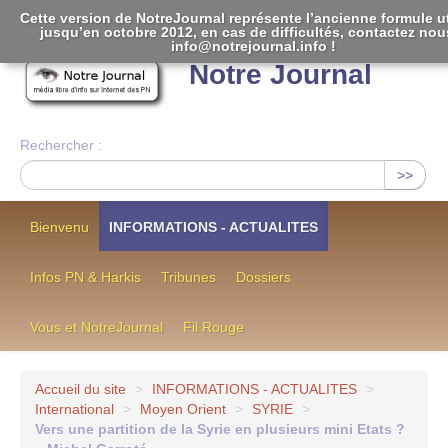
Cette version de NotreJournal représente l’ancienne formule ut
jusqu’en octobre 2012, en cas de difficultés, contactez nou
[
]
info@notrejournal.info !
Notre Journal
Rechercher :
>>
Bienvenu
INFORMATIONS - ACTUALITES
Infos PN & Harkis
Tribunes
Dossiers
Vous et NotreJournal
Fil Rouge
Accueil du site
>
INFORMATIONS - ACTUALITES
>
International
>
Moyen Orient
>
SYRIE
>
Vers une partition de la Syrie en plusieurs mini Etats ?