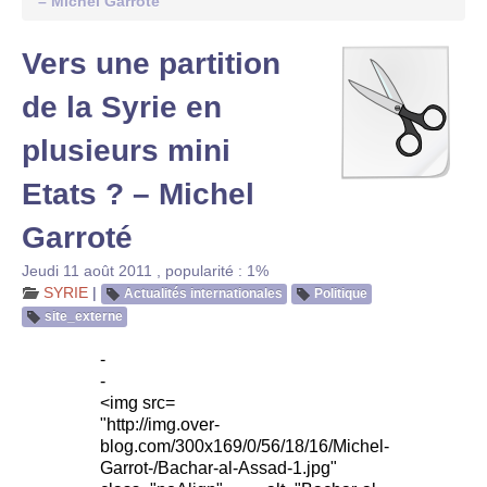
– Michel Garroté
Vers une partition
de la Syrie en
plusieurs mini
Etats ? – Michel
Garroté
Jeudi 11 août 2011
,
popularité : 1%
SYRIE
|
Actualités internationales
Politique
site_externe
-
-
<img src=
"http://img.over-
blog.com/300x169/0/56/18/16/Michel-
Garrot-/Bachar-al-Assad-1.jpg"