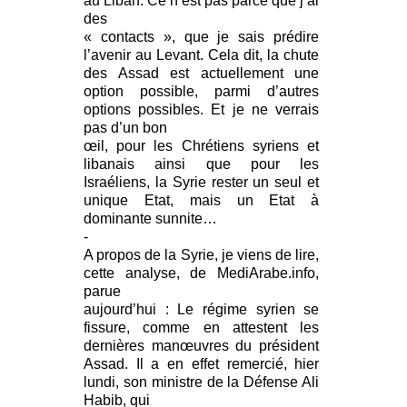
au Liban. Ce n’est pas parce que j’ai
des
« contacts », que je sais prédire
l’avenir au Levant. Cela dit, la chute
des Assad est actuellement une
option possible, parmi d’autres
options possibles. Et je ne verrais
pas d’un bon
œil, pour les Chrétiens syriens et
libanais ainsi que pour les
Israéliens, la Syrie rester un seul et
unique Etat, mais un Etat à
dominante sunnite…
-
A propos de la Syrie, je viens de lire,
cette analyse, de MediArabe.info,
parue
aujourd’hui : Le régime syrien se
fissure, comme en attestent les
dernières manœuvres du président
Assad. Il a en effet remercié, hier
lundi, son ministre de la Défense Ali
Habib, qui