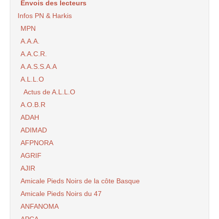
Envois des lecteurs
Infos PN & Harkis
MPN
A.A.A.
A.A.C.R.
A.A.S.S.A.A
A.L.L.O
Actus de A.L.L.O
A.O.B.R
ADAH
ADIMAD
AFPNORA
AGRIF
AJIR
Amicale Pieds Noirs de la côte Basque
Amicale Pieds Noirs du 47
ANFANOMA
APCA