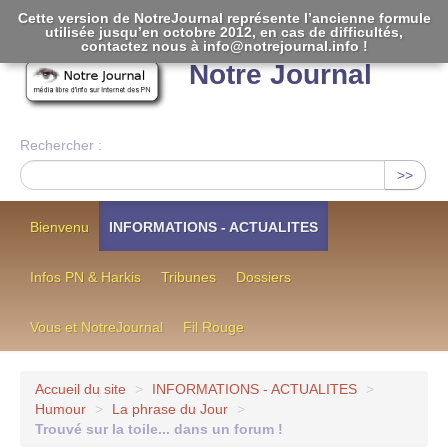
Cette version de NotreJournal représente l’ancienne formule
utilisée jusqu’en octobre 2012, en cas de difficultés,
[
]
contactez nous à info@notrejournal.info !
Notre Journal
Rechercher :
>>
Bienvenu
INFORMATIONS - ACTUALITES
Infos PN & Harkis
Tribunes
Dossiers
Vous et NotreJournal
Fil Rouge
Accueil du site
>
INFORMATIONS - ACTUALITES
>
Humour
>
La phrase du Jour
>
Trouvé sur la toile... dans un forum !