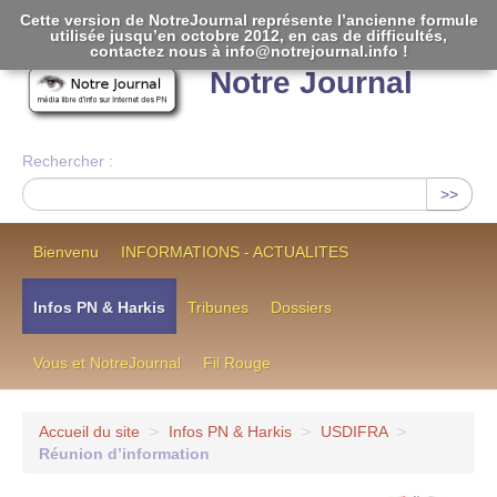
Cette version de NotreJournal représente l’ancienne formule
utilisée jusqu’en octobre 2012, en cas de difficultés,
[
]
contactez nous à info@notrejournal.info !
Notre Journal
Rechercher :
>>
Bienvenu
INFORMATIONS - ACTUALITES
Infos PN & Harkis
Tribunes
Dossiers
Vous et NotreJournal
Fil Rouge
Accueil du site
>
Infos PN & Harkis
>
USDIFRA
>
Réunion d’information