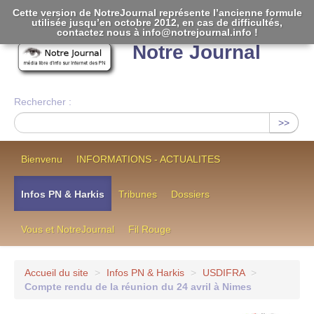
Cette version de NotreJournal représente l’ancienne formule
utilisée jusqu’en octobre 2012, en cas de difficultés,
[
]
contactez nous à info@notrejournal.info !
Notre Journal
Rechercher :
>>
Bienvenu
INFORMATIONS - ACTUALITES
Infos PN & Harkis
Tribunes
Dossiers
Vous et NotreJournal
Fil Rouge
Accueil du site
>
Infos PN & Harkis
>
USDIFRA
>
Compte rendu de la réunion du 24 avril à Nimes