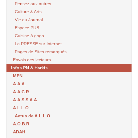
Pensez aux autres
Culture & Arts
Vie du Journal
Espace PUB
Cuisine à gogo
La PRESSE sur Internet
Pages de Sites remarqués
Envois des lecteurs
Infos PN & Harkis
MPN
A.A.A.
A.A.C.R.
A.A.S.S.A.A
A.L.L.O
Actus de A.L.L.O
A.O.B.R
ADAH