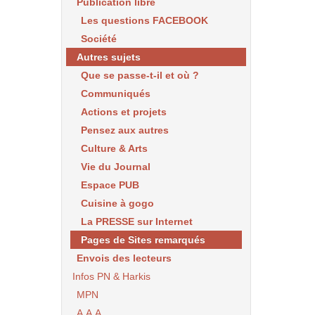
Publication libre
Les questions FACEBOOK
Société
Autres sujets
Que se passe-t-il et où ?
Communiqués
Actions et projets
Pensez aux autres
Culture & Arts
Vie du Journal
Espace PUB
Cuisine à gogo
La PRESSE sur Internet
Pages de Sites remarqués
Envois des lecteurs
Infos PN & Harkis
MPN
A.A.A.