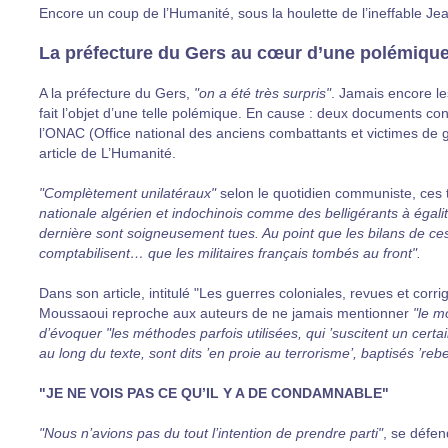
Encore un coup de l’Humanité, sous la houlette de l’ineffable Jean
La préfecture du Gers au cœur d’une polémique 
A la préfecture du Gers,
"on a été très surpris"
. Jamais encore le
fait l’objet d’une telle polémique. En cause : deux documents co
l’ONAC (Office national des anciens combattants et victimes de gue
article de L’Humanité.
"Complètement unilatéraux"
selon le quotidien communiste, ces 
nationale algérien et indochinois comme des belligérants à égali
dernière sont soigneusement tues. Au point que les bilans de ces
comptabilisent… que les militaires français tombés au front".
Dans son article, intitulé "Les guerres coloniales, revues et corr
Moussaoui reproche aux auteurs de ne jamais mentionner
"le m
d’évoquer
"les méthodes parfois utilisées, qui ’suscitent un certa
au long du texte, sont dits ’en proie au terrorisme’, baptisés ’rebell
"JE NE VOIS PAS CE QU’IL Y A DE CONDAMNABLE"
"Nous n’avions pas du tout l’intention de prendre parti"
, se défen