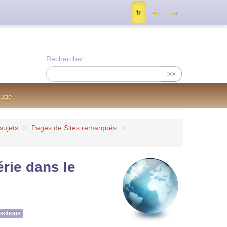
tés, contactez nous à info@notrejournal.info !
fr
es
en
Rechercher :
>>
ouge
sujets
>
Pages de Sites remarqués
>
rie dans le
sitions