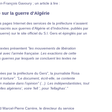
-François Gavoury ; un article à lire :
sur la guerre d’Algérie
s pages Internet des services de la préfecture n’avaient
nsacrés aux guerres d’Algérie et d’Indochine, publiés par
rre) sur le site officiel du S.I. Gers et épinglés par un
textes présentent
"les mouvements de libération
té avec l’armée française. Les exactions de cette
 guerres par lesquels se concluent les textes ne
igées par la préfecture du Gers", la journaliste Rosa
ot torture"
.
"Le document, écrit-elle, se contente
in malaise dans l’opinion"
(...).
Les indépendantistes, tout
es algériens’, voire ’fell ’, pour ’fellaghas’."
d Marcel-Pierre Carrère, le directeur du service