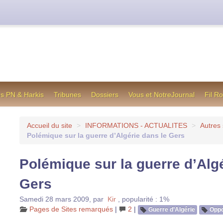
cienne formule utilisée jusqu’en octobre 2012, en cas de difficul
os PN & Harkis
Tribunes
Dossiers
Vous et NotreJournal
Fil R
Accueil du site
>
INFORMATIONS - ACTUALITES
>
Autres 
Polémique sur la guerre d’Algérie dans le Gers
Polémique sur la guerre d’Algé
Gers
Samedi 28 mars 2009
,
par
Kir
,
popularité : 1%
Pages de Sites remarqués
|
2
|
Guerre d’Algérie
Oppo