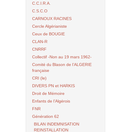
C.C.I.R.A.
C.S.C.O
CARNOUX RACINES
Cercle Algérianiste
Ceux de BOUGIE
CLAN-R
CNRRF
Collectif -Non au 19 mars 1962-
Comité du Blason de l’ALGERIE
française
CRI (le)
DIVERS PN et HARKIS
Droit de Mémoire
Enfants de l’Algérois
FNR
Génération 62
BILAN INDEMNISATION
REINSTALLATION