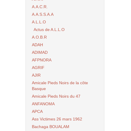
A.A.C.R.
A.A.S.S.A.A
A.L.L.O
Actus de A.L.L.O
A.O.B.R
ADAH
ADIMAD
AFPNORA
AGRIF
AJIR
Amicale Pieds Noirs de la côte
Basque
Amicale Pieds Noirs du 47
ANFANOMA
APCA
Ass Victimes 26 mars 1962
Bachaga BOUALAM