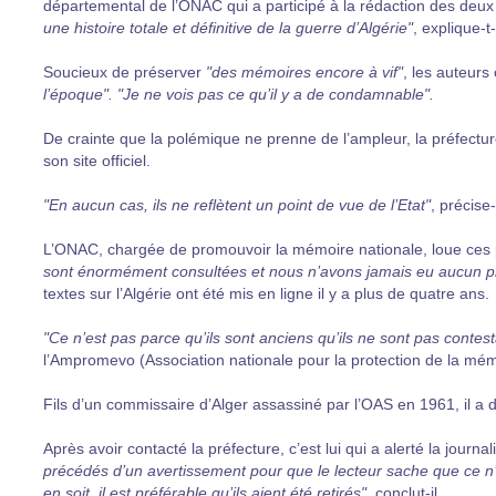
départemental de l’ONAC qui a participé à la rédaction des deux
une histoire totale et définitive de la guerre d’Algérie"
, explique-t-i
Soucieux de préserver
"des mémoires encore à vif"
, les auteur
l’époque". "Je ne vois pas ce qu’il y a de condamnable".
De crainte que la polémique ne prenne de l’ampleur, la préfectu
son site officiel.
"En aucun cas, ils ne reflètent un point de vue de l’Etat"
, précise
L’ONAC, chargée de promouvoir la mémoire nationale, loue ces 
sont énormément consultées et nous n’avons jamais eu aucun 
textes sur l’Algérie ont été mis en ligne il y a plus de quatre ans.
"Ce n’est pas parce qu’ils sont anciens qu’ils ne sont pas contes
l’Ampromevo (Association nationale pour la protection de la mém
Fils d’un commissaire d’Alger assassiné par l’OAS en 1961, il a d
Après avoir contacté la préfecture, c’est lui qui a alerté la journa
précédés d’un avertissement pour que le lecteur sache que ce n’est 
en soit, il est préférable qu’ils aient été retirés"
, conclut-il.