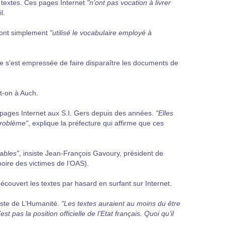
 textes. Ces pages Internet
"n’ont pas vocation à livrer
l.
s ont simplement
"utilisé le vocabulaire employé à
re s’est empressée de faire disparaître les documents de
-t-on à Auch.
pages Internet aux S.I. Gers depuis des années.
"Elles
problème"
, explique la préfecture qui affirme que ces
tables"
, insiste Jean-François Gavoury, président de
oire des victimes de l’OAS).
écouvert les textes par hasard en surfant sur Internet.
liste de L’Humanité.
"Les textes auraient au moins du être
pas la position officielle de l’Etat français. Quoi qu’il