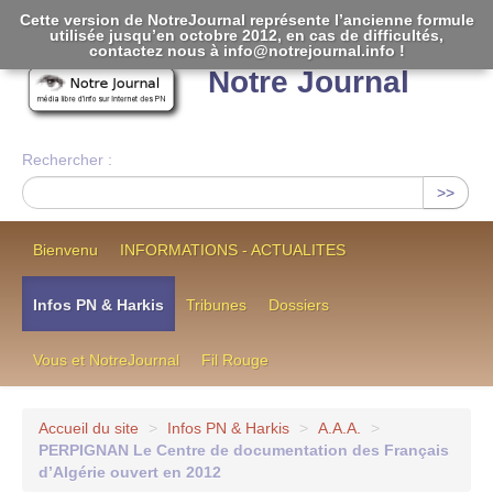
Cette version de NotreJournal représente l’ancienne formule
utilisée jusqu’en octobre 2012, en cas de difficultés,
[
]
contactez nous à info@notrejournal.info !
Notre Journal
Rechercher :
>>
Bienvenu
INFORMATIONS - ACTUALITES
Infos PN & Harkis
Tribunes
Dossiers
Vous et NotreJournal
Fil Rouge
Accueil du site
>
Infos PN & Harkis
>
A.A.A.
>
PERPIGNAN Le Centre de documentation des Français
d’Algérie ouvert en 2012