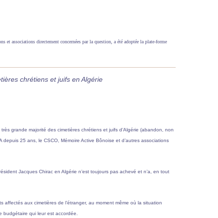
ons et associations directement concernées par la question, a été adoptée la plate-forme
res chrétiens et juifs en Algérie
 très grande majorité des cimetières chrétiens et juifs d’Algérie (abandon, non
SCA depuis 25 ans, le CSCO, Mémoire Active Bônoise et d’autres associations
résident Jacques Chirac en Algérie n’est toujours pas achevé et n’a, en tout
s affectés aux cimetières de l’étranger, au moment même où la situation
 budgétaire qui leur est accordée.