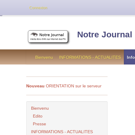
Cette version de NotreJournal représente l’an
Connexion
[
]
Notre Journal
Bienvenu
INFORMATIONS - ACTUALITES
Inf
Nouveau
ORIENTATION sur le serveur
Bienvenu
Edito
Presse
INFORMATIONS - ACTUALITES