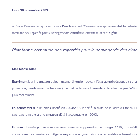
lundi 30 novembre 2009
A l’issue d’une réunion qui s’est tenue à Paris le mercredi 25 novembre et qui rassemblait les fédérati
commune des Rapatriés pour la sauvegarde des cimetières Chrétiens et Juifs d’Algérie.
Plateforme commune des rapatriés pour la sauvegarde des cimetiè
LES RAPATRIES
Expriment
leur indignation et leur incompréhension devant l’état actuel désastreux de la
protection, vandalisme, profanation), ce malgré le travail considérable effectué par l’A
plus récemment.
Ils constatent
que le Plan Cimetières 2003/2009 lancé à la suite de la visite d’Etat du P
cas, pas remédié à une situation déjà inacceptable en 2003.
Ils sont alarmés
par les rumeurs insistantes de suppression, au budget 2010, des crédit
dramatique des cimetières d’Algérie exige une augmentation considérable de l’enveloppe