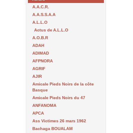
A.A.C.R.
A.A.S.S.A.A
A.L.L.O
Actus de A.L.L.O
A.O.B.R
ADAH
ADIMAD
AFPNORA
AGRIF
AJIR
Amicale Pieds Noirs de la côte
Basque
Amicale Pieds Noirs du 47
ANFANOMA
APCA
Ass Victimes 26 mars 1962
Bachaga BOUALAM