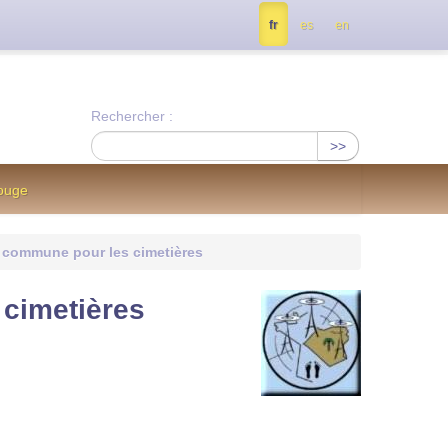
tés, contactez nous à info@notrejournal.info !
fr
es
en
Rechercher :
>>
Rouge
 commune pour les cimetières
cimetières