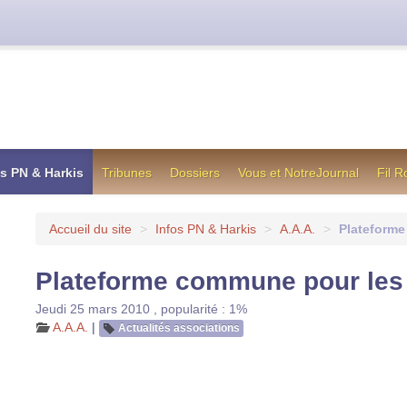
cienne formule utilisée jusqu’en octobre 2012, en cas de difficul
os PN & Harkis
Tribunes
Dossiers
Vous et NotreJournal
Fil 
Accueil du site
>
Infos PN & Harkis
>
A.A.A.
>
Plateforme
Plateforme commune pour les 
Jeudi 25 mars 2010
,
popularité : 1%
A.A.A.
|
Actualités associations