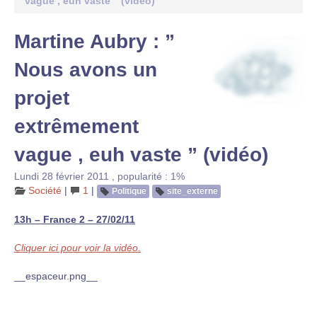
vague , euh vaste ” (vidéo)
Martine Aubry : ”
Nous avons un
projet
extrêmement
vague , euh vaste ” (vidéo)
Lundi 28 février 2011
,
popularité : 1%
Société
|
1
|
Politique
site_externe
13h – France 2 – 27/02/11
Cliquer ici pour voir la vidéo.
__espaceur.png__