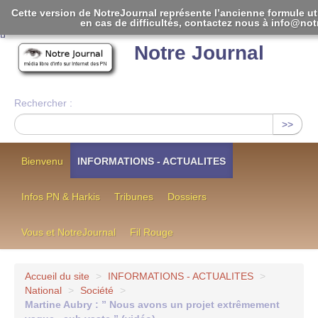
Cette version de NotreJournal représente l’ancienne formule ut
en cas de difficultés, contactez nous à info@notr
[
]
Notre Journal
Rechercher :
>>
Bienvenu
INFORMATIONS - ACTUALITES
Infos PN & Harkis
Tribunes
Dossiers
Vous et NotreJournal
Fil Rouge
Accueil du site
>
INFORMATIONS - ACTUALITES
>
National
>
Société
>
Martine Aubry : ” Nous avons un projet extrêmement