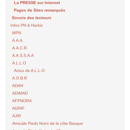
La PRESSE sur Internet
Pages de Sites remarqués
Envois des lecteurs
Infos PN & Harkis
MPN
A.A.A.
A.A.C.R.
A.A.S.S.A.A
A.L.L.O
Actus de A.L.L.O
A.O.B.R
ADAH
ADIMAD
AFPNORA
AGRIF
AJIR
Amicale Pieds Noirs de la côte Basque