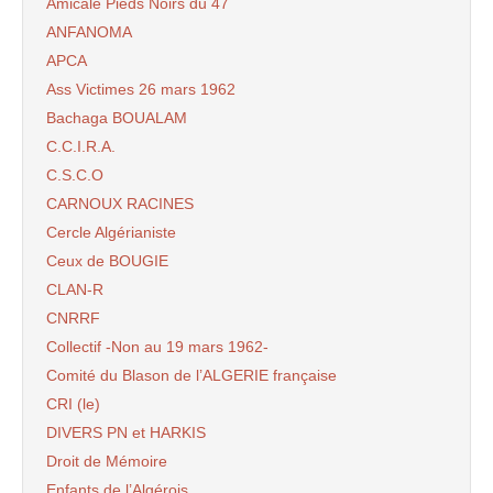
Amicale Pieds Noirs du 47
ANFANOMA
APCA
Ass Victimes 26 mars 1962
Bachaga BOUALAM
C.C.I.R.A.
C.S.C.O
CARNOUX RACINES
Cercle Algérianiste
Ceux de BOUGIE
CLAN-R
CNRRF
Collectif -Non au 19 mars 1962-
Comité du Blason de l’ALGERIE française
CRI (le)
DIVERS PN et HARKIS
Droit de Mémoire
Enfants de l’Algérois