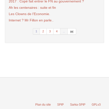
2017 : Copé fait entrer le FN au gouvernement ?
Ah les centenaires : suite et fin
Les Clowns de l’Economie.
Internet ? Mr Fillon en parle..
1
2
3
4
...
Plan du site
SPIP
Sarka-SPIP
GPLv3