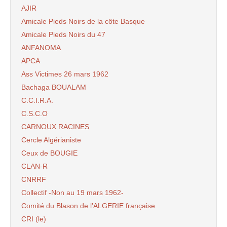
AJIR
Amicale Pieds Noirs de la côte Basque
Amicale Pieds Noirs du 47
ANFANOMA
APCA
Ass Victimes 26 mars 1962
Bachaga BOUALAM
C.C.I.R.A.
C.S.C.O
CARNOUX RACINES
Cercle Algérianiste
Ceux de BOUGIE
CLAN-R
CNRRF
Collectif -Non au 19 mars 1962-
Comité du Blason de l’ALGERIE française
CRI (le)