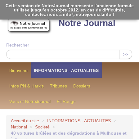
Cette version de NotreJournal représente l’ancienne formule
utilisée jusqu’en octobre 2012, en cas de difficultés,
[
]
contactez nous à info@notrejournal.info !
Notre Journal
Rechercher :
>>
Bienvenu
INFORMATIONS - ACTUALITES
Infos PN & Harkis
Tribunes
Dossiers
Vous et NotreJournal
Fil Rouge
Accueil du site
>
INFORMATIONS - ACTUALITES
>
National
>
Société
>
40 voitures brûlées et des dégradations à Mulhouse et