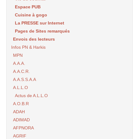
Espace PUB
Cuisine à gogo
La PRESSE sur Internet
Pages de Sites remarqués
Envois des lecteurs
Infos PN & Harkis
MPN
A.A.A.
A.A.C.R.
A.A.S.S.A.A
A.L.L.O
Actus de A.L.L.O
A.O.B.R
ADAH
ADIMAD
AFPNORA
AGRIF