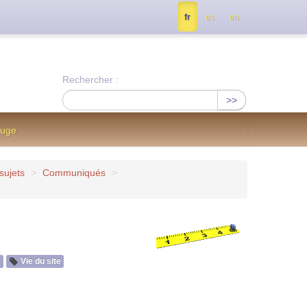
tés, contactez nous à info@notrejournal.info !
fr
es
en
Rechercher :
>>
ouge
sujets
>
Communiqués
>
e
Vie du site