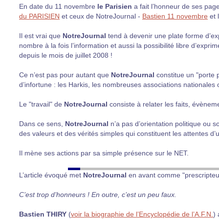
En date du 11 novembre
le Parisien
a fait l’honneur de ses pag
du PARISIEN
et ceux de NotreJournal -
Bastien 11 novembre
et 
Il est vrai que
NotreJournal
tend à devenir une plate forme d’exp
nombre à la fois l’information et aussi la possibilité libre d’expr
depuis le mois de juillet 2008 !
Ce n’est pas pour autant que
NotreJournal
constitue un "porte
d’infortune : les Harkis, les nombreuses associations nationales o
Le "travail" de
NotreJournal
consiste à relater les faits, évènem
Dans ce sens,
NotreJournal
n’a pas d’orientation politique ou so
des valeurs et des vérités simples qui constituent les attentes 
Il mène ses actions par sa simple présence sur le NET.
L’article évoqué met
NotreJournal
en avant comme "prescripteur
C’est trop d’honneurs ! En outre, c’est un peu faux.
Bastien THIRY
(
voir la biographie de l’Encyclopédie de l’A.F.N.
)