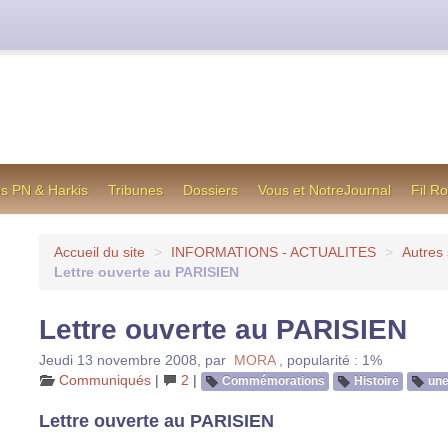
cienne formule utilisée jusqu’en octobre 2012, en cas de difficul
os PN & Harkis
Tribunes
Dossiers
Vous et NotreJournal
Fil R
Accueil du site
>
INFORMATIONS - ACTUALITES
>
Autres 
Lettre ouverte au PARISIEN
Lettre ouverte au PARISIEN
Jeudi 13 novembre 2008
,
par
MORA
,
popularité : 1%
Communiqués
|
2
|
Commémorations
Histoire
un
Lettre ouverte au PARISIEN