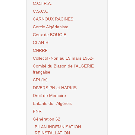
C.C.I.R.A.
C.S.C.O
CARNOUX RACINES
Cercle Algérianiste
Ceux de BOUGIE
CLAN-R
CNRRF
Collectif -Non au 19 mars 1962-
Comité du Blason de l’ALGERIE
française
CRI (le)
DIVERS PN et HARKIS
Droit de Mémoire
Enfants de l’Algérois
FNR
Génération 62
BILAN INDEMNISATION
REINSTALLATION