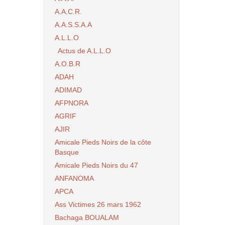
A.A.C.R.
A.A.S.S.A.A
A.L.L.O
Actus de A.L.L.O
A.O.B.R
ADAH
ADIMAD
AFPNORA
AGRIF
AJIR
Amicale Pieds Noirs de la côte
Basque
Amicale Pieds Noirs du 47
ANFANOMA
APCA
Ass Victimes 26 mars 1962
Bachaga BOUALAM