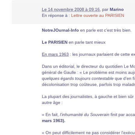
Le 14 novembre 2008 à 09:16
,
par
Marino
En réponse à :
Lettre ouverte au PARISIEN
NotreJOurnal-Info
en parle est c’est très bien.
Le PARISIEN
en parle tant mieux
En mars 1963
: les journaux parlaient de cette 
Dans un éditorial, le directeur du quotidien Le 
général de Gaulle : « Le problème est moins auj
quelques égards toujours contestable
que d’en fi
décolonisation trop coûteuse, parfois trop maladr
La plupart des journalistes, à gauche et bien sûr
autre âge :
« En fait,
l’inhumanité du Souverain
finit par acc
mars 1963).
« On peut difficilement ne pas considérer l’exé