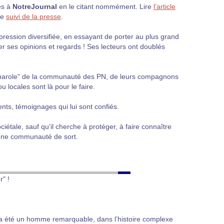
es à
NotreJournal
en le citant nommément. Lire
l’article
le
suivi de la presse
.
ression diversifiée, en essayant de porter au plus grand
imer ses opinions et regards ! Ses lecteurs ont doublés
 parole" de la communauté des PN, de leurs compagnons
u locales sont là pour le faire.
ents, témoignages qui lui sont confiés.
ciétale, sauf qu’il cherche à protéger, à faire connaître
d’une communauté de sort.
" !
 a été un homme remarquable, dans l’histoire complexe