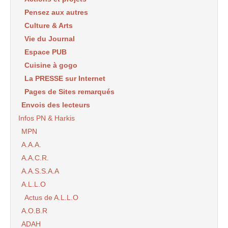
Pensez aux autres
Culture & Arts
Vie du Journal
Espace PUB
Cuisine à gogo
La PRESSE sur Internet
Pages de Sites remarqués
Envois des lecteurs
Infos PN & Harkis
MPN
A.A.A.
A.A.C.R.
A.A.S.S.A.A
A.L.L.O
Actus de A.L.L.O
A.O.B.R
ADAH