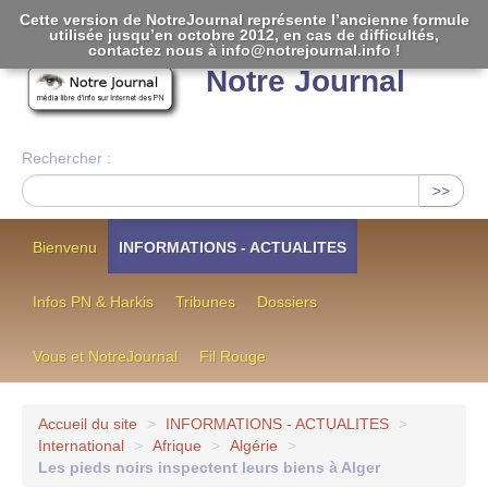
Cette version de NotreJournal représente l’ancienne formule
utilisée jusqu’en octobre 2012, en cas de difficultés,
[
]
contactez nous à info@notrejournal.info !
Notre Journal
Rechercher :
>>
Bienvenu
INFORMATIONS - ACTUALITES
Infos PN & Harkis
Tribunes
Dossiers
Vous et NotreJournal
Fil Rouge
Accueil du site
>
INFORMATIONS - ACTUALITES
>
International
>
Afrique
>
Algérie
>
Les pieds noirs inspectent leurs biens à Alger