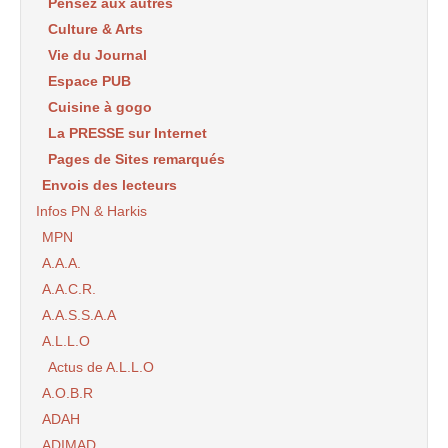
Pensez aux autres
Culture & Arts
Vie du Journal
Espace PUB
Cuisine à gogo
La PRESSE sur Internet
Pages de Sites remarqués
Envois des lecteurs
Infos PN & Harkis
MPN
A.A.A.
A.A.C.R.
A.A.S.S.A.A
A.L.L.O
Actus de A.L.L.O
A.O.B.R
ADAH
ADIMAD