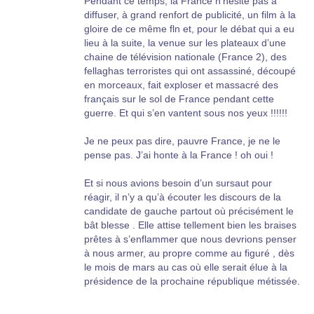
Pendant ce temps, la France n’hésite pas à
diffuser, à grand renfort de publicité, un film à la
gloire de ce même fln et, pour le débat qui a eu
lieu à la suite, la venue sur les plateaux d’une
chaine de télévision nationale (France 2), des
fellaghas terroristes qui ont assassiné, découpé
en morceaux, fait exploser et massacré des
français sur le sol de France pendant cette
guerre. Et qui s’en vantent sous nos yeux !!!!!!
Je ne peux pas dire, pauvre France, je ne le
pense pas. J’ai honte à la France ! oh oui !
Et si nous avions besoin d’un sursaut pour
réagir, il n’y a qu’à écouter les discours de la
candidate de gauche partout où précisément le
bât blesse . Elle attise tellement bien les braises
prêtes à s’enflammer que nous devrions penser
à nous armer, au propre comme au figuré , dès
le mois de mars au cas où elle serait élue à la
présidence de la prochaine république métissée.