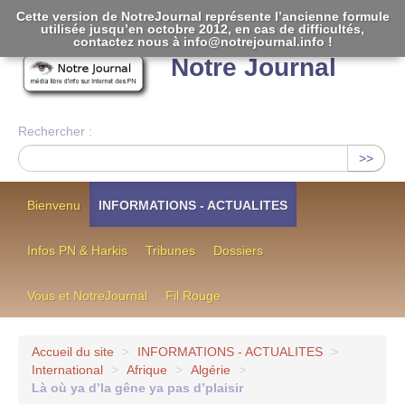
Cette version de NotreJournal représente l’ancienne formule
utilisée jusqu’en octobre 2012, en cas de difficultés,
[
]
contactez nous à info@notrejournal.info !
Notre Journal
Rechercher :
>>
Bienvenu
INFORMATIONS - ACTUALITES
Infos PN & Harkis
Tribunes
Dossiers
Vous et NotreJournal
Fil Rouge
Accueil du site
>
INFORMATIONS - ACTUALITES
>
International
>
Afrique
>
Algérie
>
Là où ya d’la gêne ya pas d’plaisir