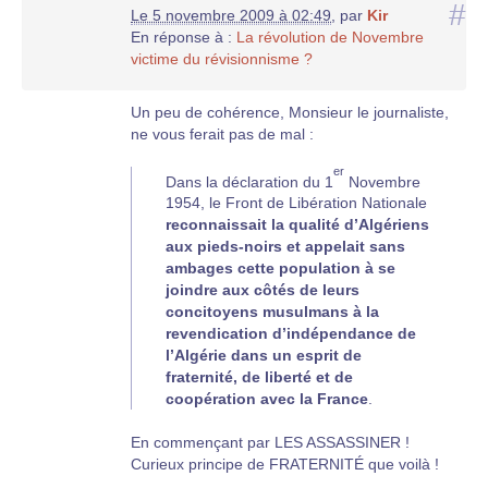
#
Le 5 novembre 2009 à 02:49
,
par
Kir
ethniques et le poids de la réligion pèsent plus
En réponse à :
La révolution de Novembre
sur ces pays qu’un quelconque choix de langue.
victime du révisionnisme ?
Il qualifie la société algérienne "à la pointe de la
modernité entendue comme émancipation", je
suis septique.
Un peu de cohérence, Monsieur le journaliste,
ne vous ferait pas de mal :
Le bouleversement des valeurs : "l’émergence
des valeurs
nouvelles
" le qualificatif ne semble
er
Dans la déclaration du 1
Novembre
pas adéquat et pour finir "cet attentisme social à
1954, le Front de Libération Nationale
l’avant-garde duquel se situaient les élites
reconnaissait la qualité d’Algériens
sociales" : encore une fois transfert de
aux pieds-noirs et appelait sans
responsabilités sur une classe (une caste dont
ambages cette population à se
le journaliste doit faire partie d’ailleurs) et non
joindre aux côtés de leurs
pas sur l’ensemble de la population.
concitoyens musulmans à la
revendication d’indépendance de
l’Algérie dans un esprit de
fraternité, de liberté et de
coopération avec la France
.
En commençant par LES ASSASSINER !
Curieux principe de FRATERNITÉ que voilà !