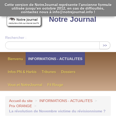
Cette version de NotreJournal représente l’ancienne formule
utilisée jusqu’en octobre 2012, en cas de difficultés,
[
]
contactez nous à info@notrejournal.info !
Notre Journal
Rechercher :
>>
Bienvenu
INFORMATIONS - ACTUALITES
Infos PN & Harkis
Tribunes
Dossiers
Vous et NotreJournal
Fil Rouge
Accueil du site
>
INFORMATIONS - ACTUALITES
>
Prix ORANGE
>
La révolution de Novembre victime du révisionnisme ?