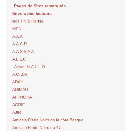
Pages de Sites remarqués
Envois des lecteurs
Infos PN & Harkis
MPN
A.A.A.
A.A.C.R.
A.A.S.S.A.A
A.L.L.O
Actus de A.L.L.O
A.O.B.R
ADAH
ADIMAD
AFPNORA
AGRIF
AJIR
Amicale Pieds Noirs de la côte Basque
Amicale Pieds Noirs du 47