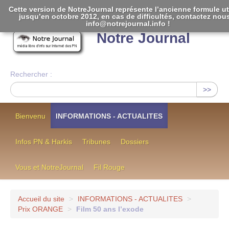
Cette version de NotreJournal représente l’ancienne formule ut
jusqu’en octobre 2012, en cas de difficultés, contactez nou
[
]
info@notrejournal.info !
Notre Journal
Rechercher :
>>
Bienvenu
INFORMATIONS - ACTUALITES
Infos PN & Harkis
Tribunes
Dossiers
Vous et NotreJournal
Fil Rouge
Accueil du site
>
INFORMATIONS - ACTUALITES
>
Prix ORANGE
>
Film 50 ans l’exode