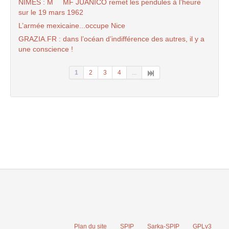
NIMES : M
MF JUANICO remet les pendules à l’heure
sur le 19 mars 1962
L’armée mexicaine...occupe Nice
GRAZIA.FR : dans l’océan d’indifférence des autres, il y a
une conscience !
1
2
3
4
...
Plan du site
SPIP
Sarka-SPIP
GPLv3