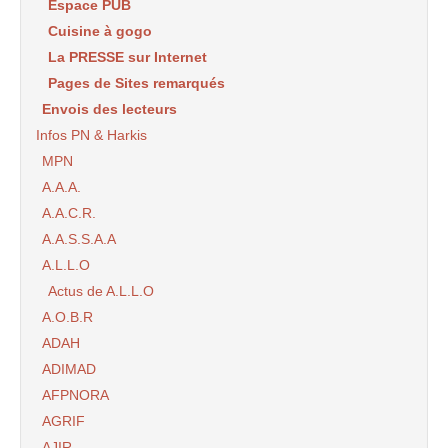
Espace PUB
Cuisine à gogo
La PRESSE sur Internet
Pages de Sites remarqués
Envois des lecteurs
Infos PN & Harkis
MPN
A.A.A.
A.A.C.R.
A.A.S.S.A.A
A.L.L.O
Actus de A.L.L.O
A.O.B.R
ADAH
ADIMAD
AFPNORA
AGRIF
AJIR