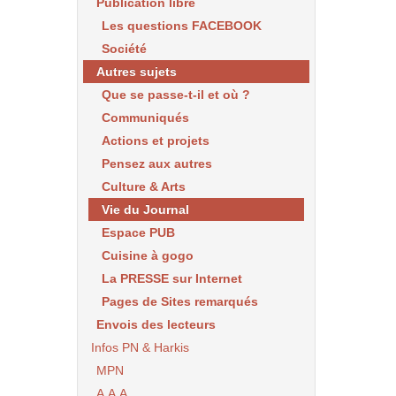
Publication libre
Les questions FACEBOOK
Société
Autres sujets
Que se passe-t-il et où ?
Communiqués
Actions et projets
Pensez aux autres
Culture & Arts
Vie du Journal
Espace PUB
Cuisine à gogo
La PRESSE sur Internet
Pages de Sites remarqués
Envois des lecteurs
Infos PN & Harkis
MPN
A.A.A.