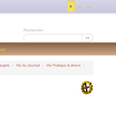
tés, contactez nous à info@notrejournal.info !
fr
es
en
Rechercher :
>>
ouge
sujets
>
Vie du Journal
>
Vie Pratique & divers
>