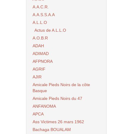
A.A.C.R.
A.A.S.S.A.A
A.L.L.O
Actus de A.L.L.O
A.O.B.R
ADAH
ADIMAD
AFPNORA
AGRIF
AJIR
Amicale Pieds Noirs de la côte
Basque
Amicale Pieds Noirs du 47
ANFANOMA
APCA
Ass Victimes 26 mars 1962
Bachaga BOUALAM