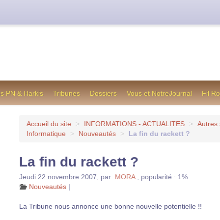
cienne formule utilisée jusqu’en octobre 2012, en cas de difficul
os PN & Harkis
Tribunes
Dossiers
Vous et NotreJournal
Fil R
Accueil du site
>
INFORMATIONS - ACTUALITES
>
Autres 
Informatique
>
Nouveautés
>
La fin du rackett ?
La fin du rackett ?
Jeudi 22 novembre 2007
,
par
MORA
,
popularité : 1%
Nouveautés
|
La Tribune nous annonce une bonne nouvelle potentielle !!