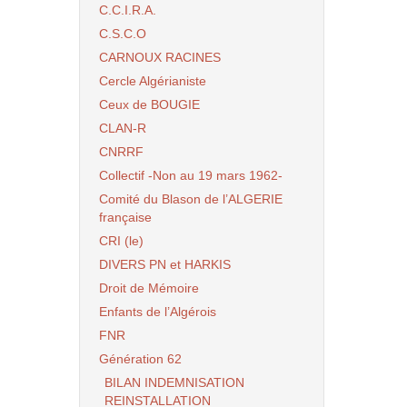
C.C.I.R.A.
C.S.C.O
CARNOUX RACINES
Cercle Algérianiste
Ceux de BOUGIE
CLAN-R
CNRRF
Collectif -Non au 19 mars 1962-
Comité du Blason de l’ALGERIE
française
CRI (le)
DIVERS PN et HARKIS
Droit de Mémoire
Enfants de l’Algérois
FNR
Génération 62
BILAN INDEMNISATION
REINSTALLATION