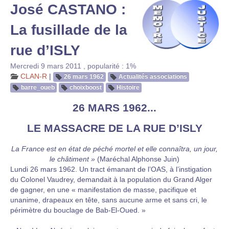
José CASTANO :
La fusillade de la
rue d’ISLY
Mercredi 9 mars 2011
,
popularité : 1%
CLAN-R
|
26 mars 1962
Actualités associations
barre_oueb
choixboost
Histoire
26 MARS 1962...
LE MASSACRE DE LA RUE D’ISLY
La France est en état de péché mortel et elle connaîtra, un jour,
le châtiment »
(Maréchal Alphonse Juin)
Lundi 26 mars 1962. Un tract émanant de l’OAS, à l’instigation
du Colonel Vaudrey, demandait à la population du Grand Alger
de gagner, en une « manifestation de masse, pacifique et
unanime, drapeaux en tête, sans aucune arme et sans cri, le
périmètre du bouclage de Bab-El-Oued. »