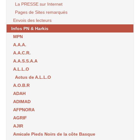
La PRESSE sur Internet
Pages de Sites remarqués
Envois des lecteurs
Infos PN & Harkis
MPN
A.A.A.
A.A.C.R.
A.A.S.S.A.A
A.L.L.O
Actus de A.L.L.O
A.O.B.R
ADAH
ADIMAD
AFPNORA
AGRIF
AJIR
Amicale Pieds Noirs de la côte Basque