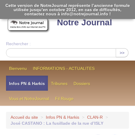
Cette version de NotreJournal représente l’ancienne formule
utilisée jusqu’en octobre 2012, en cas de difficultés,
[
]
contactez nous à info@notrejournal.info !
Notre Journal
Rechercher :
>>
Bienvenu
INFORMATIONS - ACTUALITES
Infos PN & Harkis
Tribunes
Dossiers
Vous et NotreJournal
Fil Rouge
Accueil du site
>
Infos PN & Harkis
>
CLAN-R
>
José CASTANO : La fusillade de la rue d’ISLY