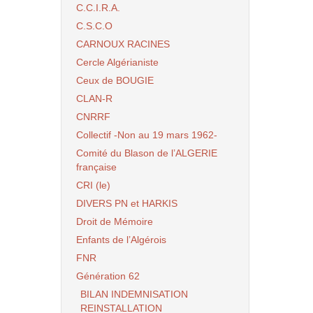
C.C.I.R.A.
C.S.C.O
CARNOUX RACINES
Cercle Algérianiste
Ceux de BOUGIE
CLAN-R
CNRRF
Collectif -Non au 19 mars 1962-
Comité du Blason de l’ALGERIE
française
CRI (le)
DIVERS PN et HARKIS
Droit de Mémoire
Enfants de l’Algérois
FNR
Génération 62
BILAN INDEMNISATION
REINSTALLATION