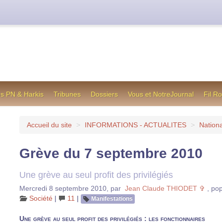
cienne formule utilisée jusqu’en octobre 2012, en cas de difficul
os PN & Harkis
Tribunes
Dossiers
Vous et NotreJournal
Fil R
Accueil du site
>
INFORMATIONS - ACTUALITES
>
Nationa
Grève du 7 septembre 2010
Une grève au seul profit des privilégiés
Mercredi 8 septembre 2010
,
par
Jean Claude THIODET ✞
,
pop
Société
|
11
|
Manifestations
Une grève au seul profit des privilégiés : les fonctionnaires