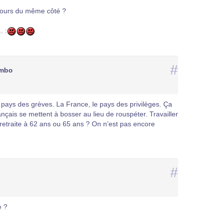
oujours du même côté ?
. :
#
umbo
 pays des grèves. La France, le pays des privilèges. Ça
Français se mettent à bosser au lieu de rouspéter. Travailler
a retraite à 62 ans ou 65 ans ? On n’est pas encore
#
e ?