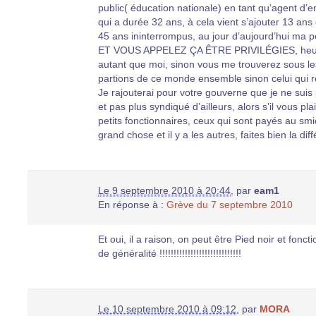
public( éducation nationale) en tant qu’agent d’e
qui a durée 32 ans, à cela vient s’ajouter 13 ans 
45 ans ininterrompus, au jour d’aujourd’hui ma 
ET VOUS APPELEZ ÇA ÊTRE PRIVILÉGIES, heure
autant que moi, sinon vous me trouverez sous le
partions de ce monde ensemble sinon celui qui re
Je rajouterai pour votre gouverne que je ne suis p
et pas plus syndiqué d’ailleurs, alors s’il vous pl
petits fonctionnaires, ceux qui sont payés au smic
grand chose et il y a les autres, faites bien la dif
Le 9 septembre 2010 à 20:44
,
par
eam1
En réponse à :
Grève du 7 septembre 2010
Et oui, il a raison, on peut être Pied noir et fon
de généralité !!!!!!!!!!!!!!!!!!!!!!!!!!!!!
Le 10 septembre 2010 à 09:12
,
par
MORA