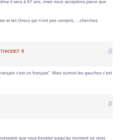
 même il sera à 67 ans, mais nous acceptons parce que
ais et les Grecs qui n’ont pas compris.....cherchez
#
 THIODET ✞
rançais c’est un français". Mais surtout les gauchos c’est
#
t nécessaire que vous bossiez jusqu’au moment où vous