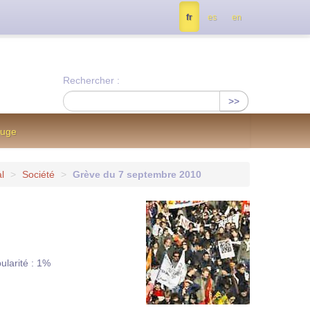
tés, contactez nous à info@notrejournal.info !
fr
es
en
Rechercher :
>>
ouge
l
>
Société
>
Grève du 7 septembre 2010
ularité : 1%