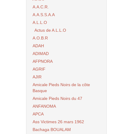
A.A.C.R.
A.A.S.S.A.A
A.L.L.O
Actus de A.L.L.O
A.O.B.R
ADAH
ADIMAD
AFPNORA
AGRIF
AJIR
Amicale Pieds Noirs de la côte
Basque
Amicale Pieds Noirs du 47
ANFANOMA
APCA
Ass Victimes 26 mars 1962
Bachaga BOUALAM