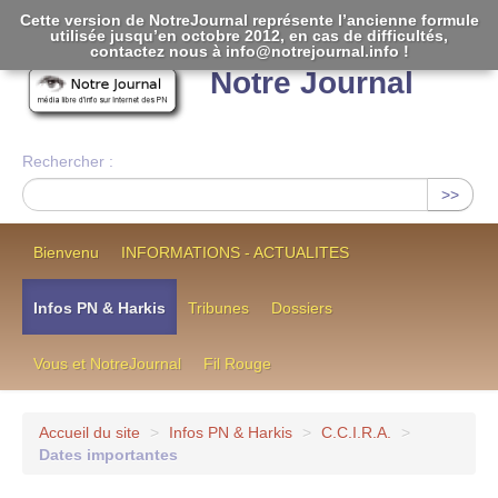
Cette version de NotreJournal représente l’ancienne formule
utilisée jusqu’en octobre 2012, en cas de difficultés,
[
]
contactez nous à info@notrejournal.info !
Notre Journal
Rechercher :
>>
Bienvenu
INFORMATIONS - ACTUALITES
Infos PN & Harkis
Tribunes
Dossiers
Vous et NotreJournal
Fil Rouge
Accueil du site
>
Infos PN & Harkis
>
C.C.I.R.A.
>
Dates importantes