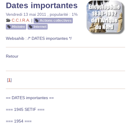
Dates importantes
Vendredi 13 mai 2011
,
popularité : 1%
C.C.I.R.A.
|
Actions collectives
Histoire
Internet
Websahib : /* DATES importantes */
Retour
[
1
]
== DATES importantes ==
=== 1945 SETIF ===
=== 1954 ===