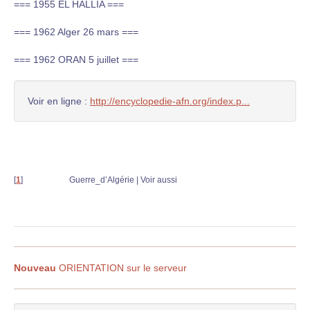
=== 1955 EL HALLIA ===
=== 1962 Alger 26 mars ===
=== 1962 ORAN 5 juillet ===
Voir en ligne :
http://encyclopedie-afn.org/index.p...
[
1
]
Guerre_d’Algérie | Voir aussi
Nouveau
ORIENTATION sur le serveur