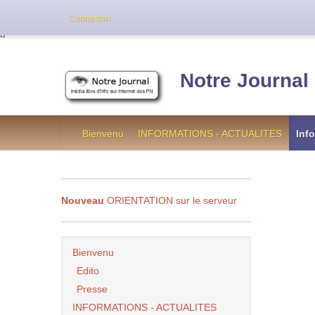
Cette version de NotreJournal représente l’an
Connexion
[
]
Notre Journal
Bienvenu
INFORMATIONS - ACTUALITES
Inf
Nouveau
ORIENTATION sur le serveur
Bienvenu
Edito
Presse
INFORMATIONS - ACTUALITES