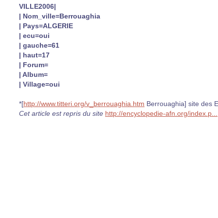
VILLE2006|
| Nom_ville=Berrouaghia
| Pays=ALGERIE
| ecu=oui
| gauche=61
| haut=17
| Forum=
| Album=
| Village=oui
*[
http://www.titteri.org/v_berrouaghia.htm
Berrouaghia] site des E
Cet article est repris du site
http://encyclopedie-afn.org/index.p...