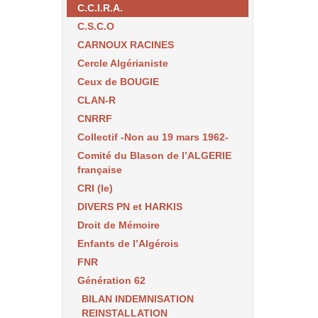
C.C.I.R.A.
C.S.C.O
CARNOUX RACINES
Cercle Algérianiste
Ceux de BOUGIE
CLAN-R
CNRRF
Collectif -Non au 19 mars 1962-
Comité du Blason de l’ALGERIE
française
CRI (le)
DIVERS PN et HARKIS
Droit de Mémoire
Enfants de l’Algérois
FNR
Génération 62
BILAN INDEMNISATION
REINSTALLATION