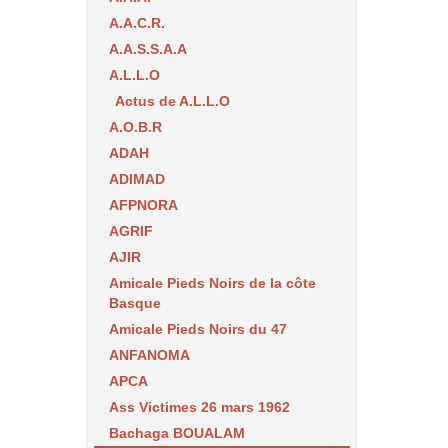
A.A.C.R.
A.A.S.S.A.A
A.L.L.O
Actus de A.L.L.O
A.O.B.R
ADAH
ADIMAD
AFPNORA
AGRIF
AJIR
Amicale Pieds Noirs de la côte
Basque
Amicale Pieds Noirs du 47
ANFANOMA
APCA
Ass Victimes 26 mars 1962
Bachaga BOUALAM