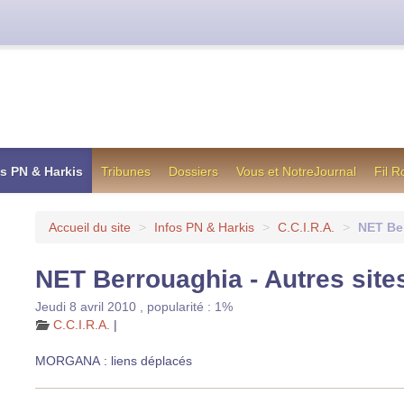
cienne formule utilisée jusqu’en octobre 2012, en cas de difficul
os PN & Harkis
Tribunes
Dossiers
Vous et NotreJournal
Fil 
Accueil du site
>
Infos PN & Harkis
>
C.C.I.R.A.
>
NET Ber
NET Berrouaghia - Autres site
Jeudi 8 avril 2010
,
popularité : 1%
C.C.I.R.A.
|
MORGANA : liens déplacés