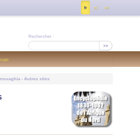
tés, contactez nous à info@notrejournal.info !
fr
es
en
Rechercher :
>>
Rouge
rouaghia - Autres sites
s