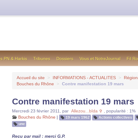
cienne formule utilisée jusqu’en octobre 2012, en cas de difficul
os PN & Harkis
Tribunes
Dossiers
Vous et NotreJournal
Fil R
Accueil du site
>
INFORMATIONS - ACTUALITES
>
Région
Bouches du Rhône
>
Contre manifestation 19 mars
Contre manifestation 19 mars
Mercredi 23 février 2011
,
par
Allezou...bIda ✞
,
popularité : 1%
Bouches du Rhône
|
19 mars 1962
Actions collectives
une
Reçu par mail : merci G.P.