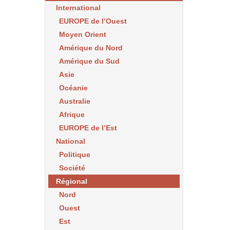
International
EUROPE de l’Ouest
Moyen Orient
Amérique du Nord
Amérique du Sud
Asie
Océanie
Australie
Afrique
EUROPE de l’Est
National
Politique
Société
Régional
Nord
Ouest
Est