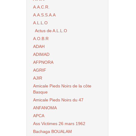
A.A.C.R.
A.A.S.S.A.A
A.L.L.O
Actus de A.L.L.O
A.O.B.R
ADAH
ADIMAD
AFPNORA
AGRIF
AJIR
Amicale Pieds Noirs de la côte
Basque
Amicale Pieds Noirs du 47
ANFANOMA
APCA
Ass Victimes 26 mars 1962
Bachaga BOUALAM