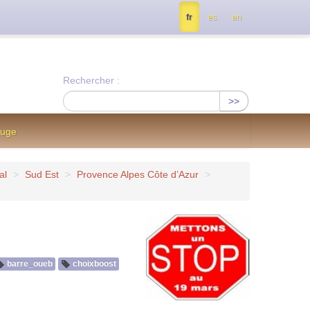
tés, contactez nous à info@notrejournal.info !
fr
es
en
Rechercher :
>>
ouge
al
>
Sud Est
>
Provence Alpes Côte d’Azur
>
barre_oueb
choixboost