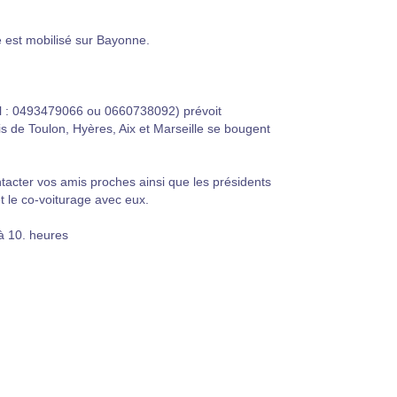
 est mobilisé sur Bayonne.
el : 0493479066 ou 0660738092) prévoit
is de Toulon, Hyères, Aix et Marseille se bougent
acter vos amis proches ainsi que les présidents
et le co-voiturage avec eux.
à 10. heures