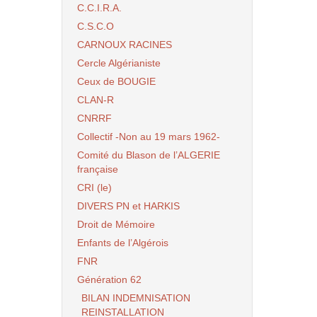
C.C.I.R.A.
C.S.C.O
CARNOUX RACINES
Cercle Algérianiste
Ceux de BOUGIE
CLAN-R
CNRRF
Collectif -Non au 19 mars 1962-
Comité du Blason de l’ALGERIE
française
CRI (le)
DIVERS PN et HARKIS
Droit de Mémoire
Enfants de l’Algérois
FNR
Génération 62
BILAN INDEMNISATION
REINSTALLATION