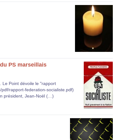
du PS marseillais
. Le Point dévoile le "rapport
s/pdf/rapport-federation-socialiste.pdf)
on président, Jean-Noël (…)