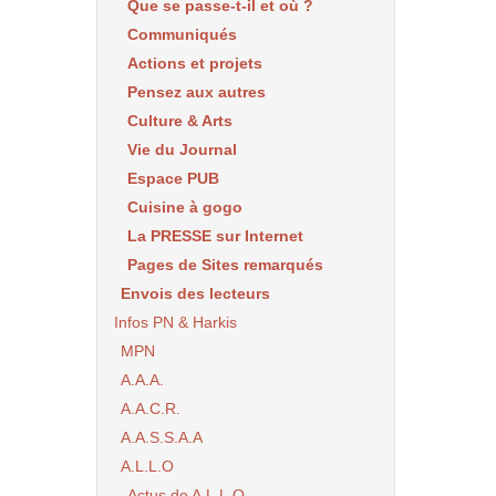
Que se passe-t-il et où ?
Communiqués
Actions et projets
Pensez aux autres
Culture & Arts
Vie du Journal
Espace PUB
Cuisine à gogo
La PRESSE sur Internet
Pages de Sites remarqués
Envois des lecteurs
Infos PN & Harkis
MPN
A.A.A.
A.A.C.R.
A.A.S.S.A.A
A.L.L.O
Actus de A.L.L.O