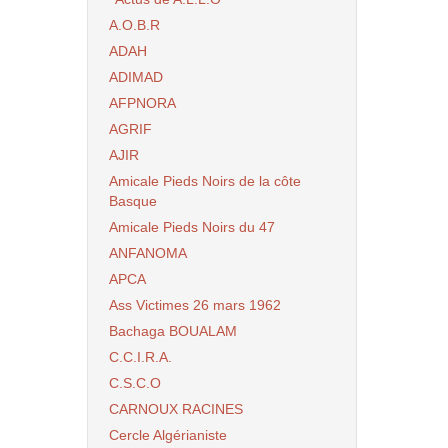
A.O.B.R
ADAH
ADIMAD
AFPNORA
AGRIF
AJIR
Amicale Pieds Noirs de la côte
Basque
Amicale Pieds Noirs du 47
ANFANOMA
APCA
Ass Victimes 26 mars 1962
Bachaga BOUALAM
C.C.I.R.A.
C.S.C.O
CARNOUX RACINES
Cercle Algérianiste