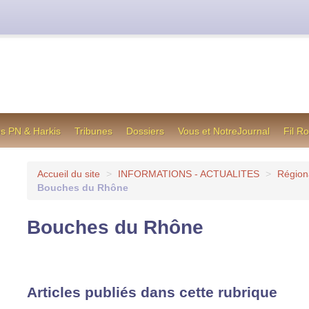
cienne formule utilisée jusqu’en octobre 2012, en cas de difficul
os PN & Harkis
Tribunes
Dossiers
Vous et NotreJournal
Fil R
Accueil du site
>
INFORMATIONS - ACTUALITES
>
Région
Bouches du Rhône
Bouches du Rhône
Articles publiés dans cette rubrique