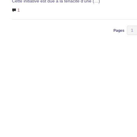
Cette initiative est due à la ténacité d’une (…)
1
1
Pages