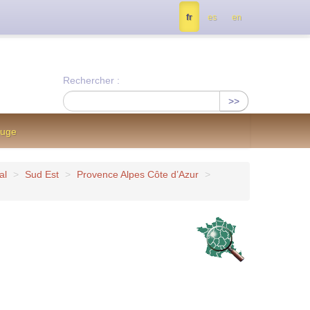
tés, contactez nous à info@notrejournal.info !
fr
es
en
Rechercher :
>>
ouge
al
>
Sud Est
>
Provence Alpes Côte d’Azur
>