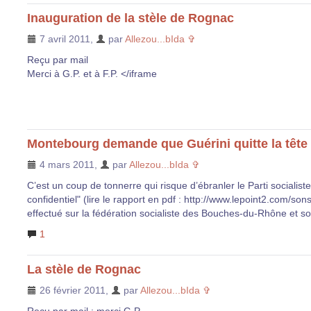
Inauguration de la stèle de Rognac
7 avril 2011
,
par
Allezou...bIda ✞
Reçu par mail
Merci à G.P. et à F.P. </iframe
Montebourg demande que Guérini quitte la tête 
4 mars 2011
,
par
Allezou...bIda ✞
C’est un coup de tonnerre qui risque d’ébranler le Parti socialiste
confidentiel" (lire le rapport en pdf : http://www.lepoint2.com/son
effectué sur la fédération socialiste des Bouches-du-Rhône et s
1
La stèle de Rognac
26 février 2011
,
par
Allezou...bIda ✞
Reçu par mail : merci G.P.