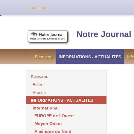
Cette version de NotreJournal représente l’an
Connexion
[
]
Notre Journal
Bienvenu
INFORMATIONS - ACTUALITES
Inf
Bienvenu
Edito
Presse
INFORMATIONS - ACTUALITES
International
EUROPE de l’Ouest
Moyen Orient
Amérique du Nord