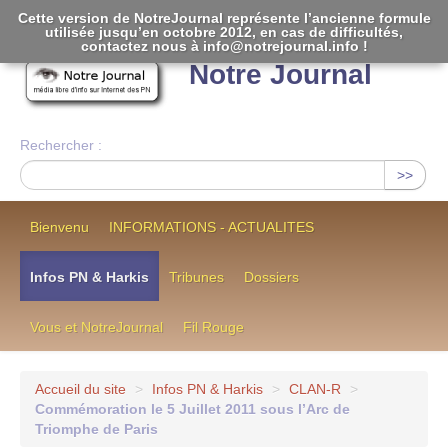
Cette version de NotreJournal représente l’ancienne formule
utilisée jusqu’en octobre 2012, en cas de difficultés,
[
]
contactez nous à info@notrejournal.info !
Notre Journal
Rechercher :
>>
Bienvenu
INFORMATIONS - ACTUALITES
Infos PN & Harkis
Tribunes
Dossiers
Vous et NotreJournal
Fil Rouge
Accueil du site
>
Infos PN & Harkis
>
CLAN-R
>
Commémoration le 5 Juillet 2011 sous l’Arc de
Triomphe de Paris