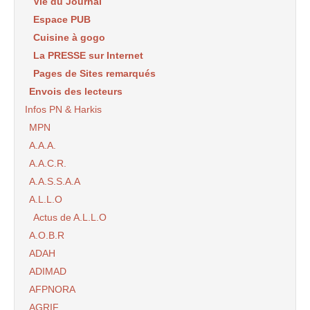
Vie du Journal
Espace PUB
Cuisine à gogo
La PRESSE sur Internet
Pages de Sites remarqués
Envois des lecteurs
Infos PN & Harkis
MPN
A.A.A.
A.A.C.R.
A.A.S.S.A.A
A.L.L.O
Actus de A.L.L.O
A.O.B.R
ADAH
ADIMAD
AFPNORA
AGRIF