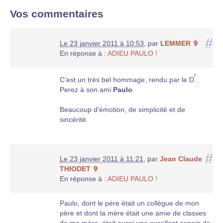
Vos commentaires
#
Le 23 janvier 2011 à 10:53
,
par
LEMMER ✞
En réponse à :
ADIEU PAULO !
r
C’est un très bel hommage, rendu par le D
.
Perez à son ami
Paulo
.
Beaucoup d’émotion, de simplicité et de
sincérité.
#
Le 23 janvier 2011 à 11:21
,
par
Jean Claude
THIODET ✞
En réponse à :
ADIEU PAULO !
Paulo, dont le père était un collègue de mon
père et dont la mère était une amie de classes
de ma mère, était aussi une excellent copain de