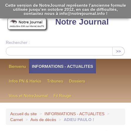
Cette version de NotreJournal représente l’ancienne formule
utilisée jusqu’en octobre 2012, en cas de difficultés,
[
]
contactez nous à info@notrejournal.info !
Notre Journal
Rechercher :
>>
Bienvenu
INFORMATIONS - ACTUALITES
Infos PN & Harkis
Tribunes
Dossiers
Vous et NotreJournal
Fil Rouge
Accueil du site
>
INFORMATIONS - ACTUALITES
>
Carnet
>
Avis de décès
>
ADIEU PAULO !