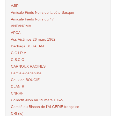
AJIR
Amicale Pieds Noirs de la côte Basque
Amicale Pieds Noirs du 47
ANFANOMA
APCA
Ass Victimes 26 mars 1962
Bachaga BOUALAM
C.C.I.R.A.
C.S.C.O
CARNOUX RACINES
Cercle Algérianiste
Ceux de BOUGIE
CLAN-R
CNRRF
Collectif -Non au 19 mars 1962-
Comité du Blason de l’ALGERIE française
CRI (le)