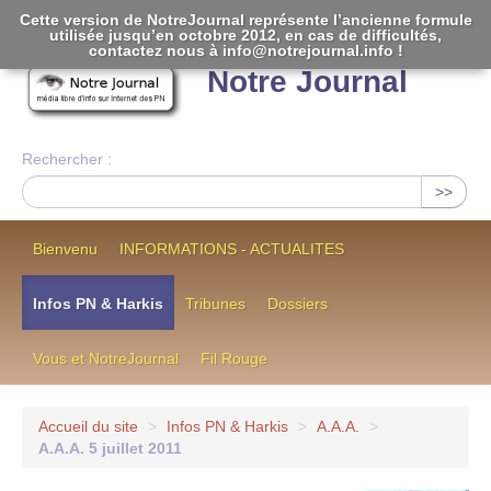
Cette version de NotreJournal représente l’ancienne formule
utilisée jusqu’en octobre 2012, en cas de difficultés,
[
]
contactez nous à info@notrejournal.info !
Notre Journal
Rechercher :
>>
Bienvenu
INFORMATIONS - ACTUALITES
Infos PN & Harkis
Tribunes
Dossiers
Vous et NotreJournal
Fil Rouge
Accueil du site
>
Infos PN & Harkis
>
A.A.A.
>
A.A.A. 5 juillet 2011