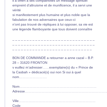
il a offert à ses compatriotes un message spirituel
empreint d’altruisme et de munificence, il a servi une
vérité
si manifestement plus humaine et plus noble que la
fabulation de nos adversaires que ceux-ci
n’ont pas trouvé de répliques à lui opposer, sa vie est
une légende flamboyante que tous doivent connaître
_ _ _ _ _ _ _ _ _ _ _ _ _ _ _ _ _ _ _ _ _ _ _ _ _ _ _ _ _
_ _ _ _ _ _ _ _ _ _ _ _ _ _ _ _ _ _ _ _ _ _ _ _ _ _ _ _ _
_ _ _ _ _ _ _ _ _ _ _ _ _ _ _ _ _ _ _ _ _ _ _ _ _ _ _ _
BON DE COMMANDE a retourner a anne cazal – B.P.
28 – 31620 FRONTON
v euillez m’adresser……exemplaire(s) du « Prince de
la Casbah » dédicacé(s) oui non Si oui à quel
nom…………………….
Nom……………………………………………………………
Adresse………………………………………………………………
Ville……………………………………………………………
Code