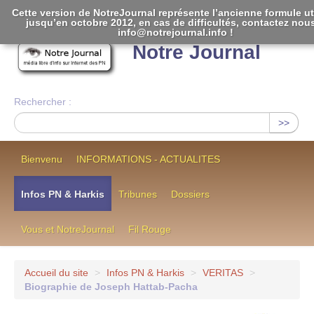
Cette version de NotreJournal représente l’ancienne formule ut
jusqu’en octobre 2012, en cas de difficultés, contactez nou
[
]
info@notrejournal.info !
Notre Journal
Rechercher :
>>
Bienvenu
INFORMATIONS - ACTUALITES
Infos PN & Harkis
Tribunes
Dossiers
Vous et NotreJournal
Fil Rouge
Accueil du site
>
Infos PN & Harkis
>
VERITAS
>
Biographie de Joseph Hattab-Pacha