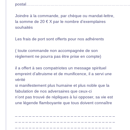
postal…………………………………………………………………….
Joindre à la commande, par chèque ou mandat-lettre,
la somme de 20 € X par le nombre d’exemplaires
souhaités
Les frais de port sont offerts pour nos adhérents
( toute commande non accompagnée de son
règlement ne pourra pas être prise en compte)
il a offert à ses compatriotes un message spirituel
empreint d’altruisme et de munificence, il a servi une
vérité
si manifestement plus humaine et plus noble que la
fabulation de nos adversaires que ceux-ci
n’ont pas trouvé de répliques à lui opposer, sa vie est
une légende flamboyante que tous doivent connaître
_ _ _ _ _ _ _ _ _ _ _ _ _ _ _ _ _ _ _ _ _ _ _ _ _ _ _ _ _
_ _ _ _ _ _ _ _ _ _ _ _ _ _ _ _ _ _ _ _ _ _ _ _ _ _ _ _ _
_ _ _ _ _ _ _ _ _ _ _ _ _ _ _ _ _ _ _ _ _ _ _ _ _ _ _ _