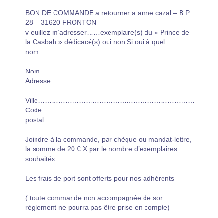
BON DE COMMANDE a retourner a anne cazal – B.P.
28 – 31620 FRONTON
v euillez m’adresser……exemplaire(s) du « Prince de
la Casbah » dédicacé(s) oui non Si oui à quel
nom…………………….
Nom……………………………………………………………
Adresse………………………………………………………………
Ville……………………………………………………………
Code
postal…………………………………………………………………….
Joindre à la commande, par chèque ou mandat-lettre,
la somme de 20 € X par le nombre d’exemplaires
souhaités
Les frais de port sont offerts pour nos adhérents
( toute commande non accompagnée de son
règlement ne pourra pas être prise en compte)