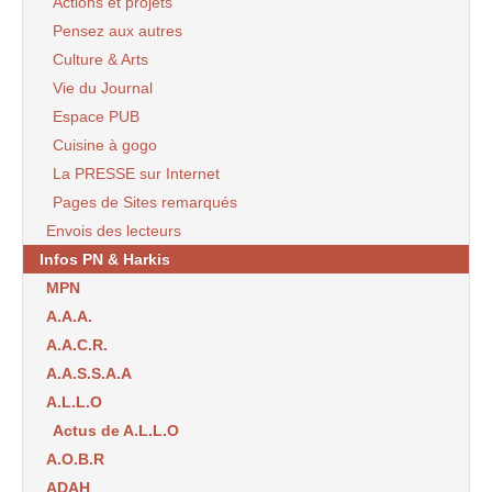
Actions et projets
Pensez aux autres
Culture & Arts
Vie du Journal
Espace PUB
Cuisine à gogo
La PRESSE sur Internet
Pages de Sites remarqués
Envois des lecteurs
Infos PN & Harkis
MPN
A.A.A.
A.A.C.R.
A.A.S.S.A.A
A.L.L.O
Actus de A.L.L.O
A.O.B.R
ADAH