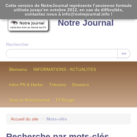
Cette version de NotreJournal représente l’ancienne formule
utilisée jusqu’en octobre 2012, en cas de difficultés,
[
]
contactez nous à info@notrejournal.info !
Notre Journal
Rechercher :
>>
Bienvenu
INFORMATIONS - ACTUALITES
Infos PN & Harkis
Tribunes
Dossiers
Vous et NotreJournal
Fil Rouge
Accueil du site
>
Mots-clés
Recherche par mots-clés