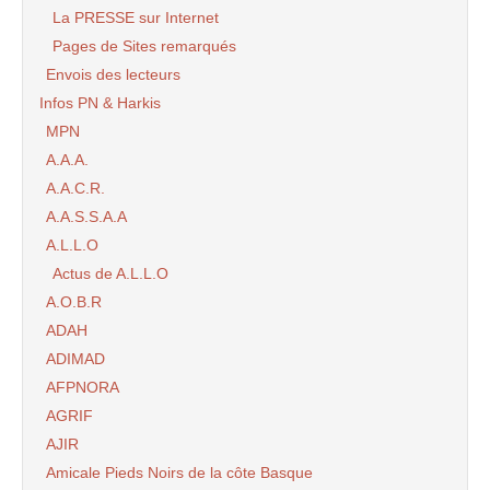
La PRESSE sur Internet
Pages de Sites remarqués
Envois des lecteurs
Infos PN & Harkis
MPN
A.A.A.
A.A.C.R.
A.A.S.S.A.A
A.L.L.O
Actus de A.L.L.O
A.O.B.R
ADAH
ADIMAD
AFPNORA
AGRIF
AJIR
Amicale Pieds Noirs de la côte Basque