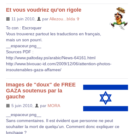
Et vous voudriez qu’on rigole
11 juin 2010
,
par
Allezou...bIda ✞
To con : Escroquer
Vous trouverez partout les traductions en français,
mais un son pourri.
__espaceur.png__
Sources PDF :
http://www.paltoday.ps/arabic/News-64161.html
http://www.bivouac-id.com/2009/12/06/attention-photos-
insoutenables-gaza-affamee/
Images de "doux" de FREE
GAZA soutenus par la
gauche
5 juin 2010
,
par
MORA
__espaceur.png__
Sans commentaires. Il est évident que personne ne peut
souhaiter la mort de quelqu’un. Comment donc expliquer ce
lynchage ?