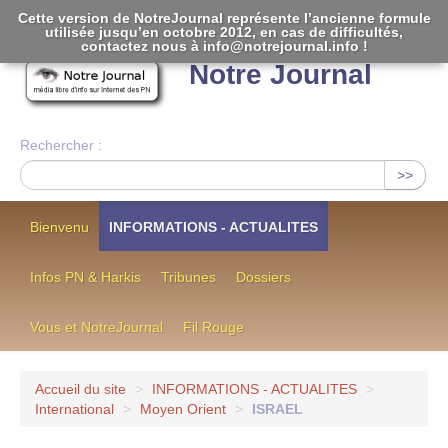
Cette version de NotreJournal représente l’ancienne formule
utilisée jusqu’en octobre 2012, en cas de difficultés,
[
]
contactez nous à info@notrejournal.info !
Notre Journal
Rechercher :
>>
Bienvenu
INFORMATIONS - ACTUALITES
Infos PN & Harkis
Tribunes
Dossiers
Vous et NotreJournal
Fil Rouge
Accueil du site
>
INFORMATIONS - ACTUALITES
>
International
>
Moyen Orient
>
ISRAEL