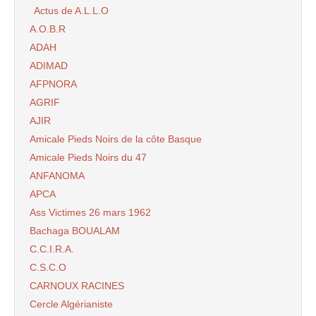
Actus de A.L.L.O
A.O.B.R
ADAH
ADIMAD
AFPNORA
AGRIF
AJIR
Amicale Pieds Noirs de la côte Basque
Amicale Pieds Noirs du 47
ANFANOMA
APCA
Ass Victimes 26 mars 1962
Bachaga BOUALAM
C.C.I.R.A.
C.S.C.O
CARNOUX RACINES
Cercle Algérianiste