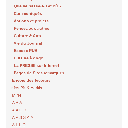
Que se passe-t-il et où ?
Communiqués
Actions et projets
Pensez aux autres
Culture & Arts
Vie du Journal
Espace PUB
Cuisine à gogo
La PRESSE sur Internet
Pages de Sites remarqués
Envois des lecteurs
Infos PN & Harkis
MPN
A.A.A.
A.A.C.R.
A.A.S.S.A.A
A.L.L.O