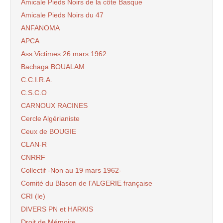
Amicale Pieds Noirs de la côte Basque
Amicale Pieds Noirs du 47
ANFANOMA
APCA
Ass Victimes 26 mars 1962
Bachaga BOUALAM
C.C.I.R.A.
C.S.C.O
CARNOUX RACINES
Cercle Algérianiste
Ceux de BOUGIE
CLAN-R
CNRRF
Collectif -Non au 19 mars 1962-
Comité du Blason de l’ALGERIE française
CRI (le)
DIVERS PN et HARKIS
Droit de Mémoire