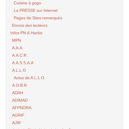
Cuisine à gogo
La PRESSE sur Internet
Pages de Sites remarqués
Envois des lecteurs
Infos PN & Harkis
MPN
A.A.A.
A.A.C.R.
A.A.S.S.A.A
A.L.L.O
Actus de A.L.L.O
A.O.B.R
ADAH
ADIMAD
AFPNORA
AGRIF
AJIR