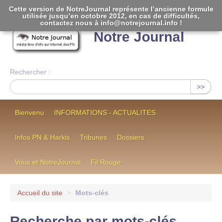
Cette version de NotreJournal représente l’ancienne formule
utilisée jusqu’en octobre 2012, en cas de difficultés,
[
]
contactez nous à info@notrejournal.info !
Notre Journal
Rechercher :
>>
Bienvenu
INFORMATIONS - ACTUALITES
Infos PN & Harkis
Tribunes
Dossiers
Vous et NotreJournal
Fil Rouge
Accueil du site
>
Mots-clés
Recherche par mots-clés