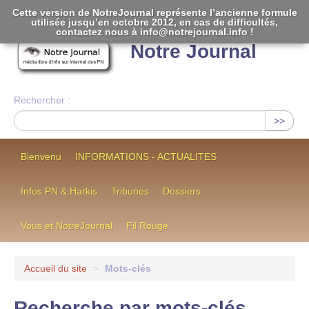
Cette version de NotreJournal représente l’ancienne formule
utilisée jusqu’en octobre 2012, en cas de difficultés,
[
]
contactez nous à info@notrejournal.info !
Notre Journal
Rechercher :
>>
Bienvenu
INFORMATIONS - ACTUALITES
Infos PN & Harkis
Tribunes
Dossiers
Vous et NotreJournal
Fil Rouge
Accueil du site
>
Mots-clés
Recherche par mots-clés