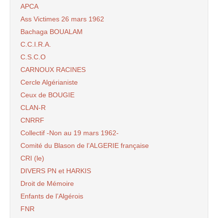
APCA
Ass Victimes 26 mars 1962
Bachaga BOUALAM
C.C.I.R.A.
C.S.C.O
CARNOUX RACINES
Cercle Algérianiste
Ceux de BOUGIE
CLAN-R
CNRRF
Collectif -Non au 19 mars 1962-
Comité du Blason de l’ALGERIE française
CRI (le)
DIVERS PN et HARKIS
Droit de Mémoire
Enfants de l’Algérois
FNR