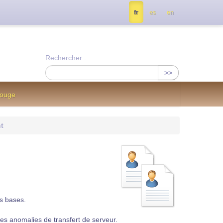
tés, contactez nous à info@notrejournal.info !
fr
es
en
Rechercher :
>>
Rouge
t
os bases.
 des anomalies de transfert de serveur.