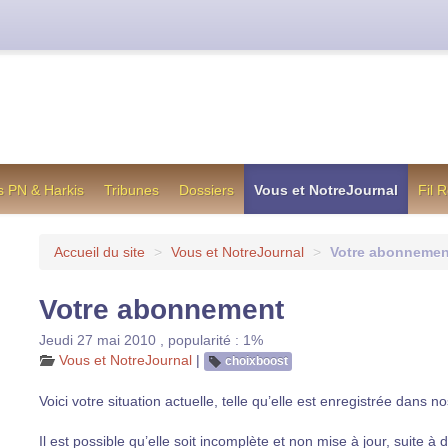
cienne formule utilisée jusqu’en octobre 2012, en cas de difficul
s PN & Harkis
Tribunes
Dossiers
Vous et NotreJournal
Fil 
Accueil du site
>
Vous et NotreJournal
>
Votre abonnemen
Votre abonnement
Jeudi 27 mai 2010
,
popularité : 1%
Vous et NotreJournal
|
choixboost
Voici votre situation actuelle, telle qu’elle est enregistrée dans n
Il est possible qu’elle soit incomplète et non mise à jour, suite à