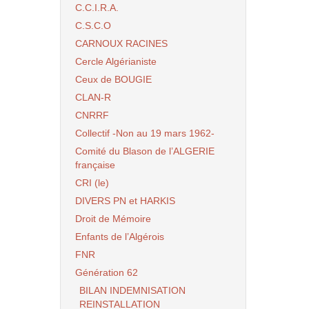
C.C.I.R.A.
C.S.C.O
CARNOUX RACINES
Cercle Algérianiste
Ceux de BOUGIE
CLAN-R
CNRRF
Collectif -Non au 19 mars 1962-
Comité du Blason de l’ALGERIE
française
CRI (le)
DIVERS PN et HARKIS
Droit de Mémoire
Enfants de l’Algérois
FNR
Génération 62
BILAN INDEMNISATION
REINSTALLATION