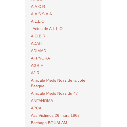
A.A.C.R.
A.A.S.S.A.A
A.L.L.O
Actus de A.L.L.O
A.O.B.R
ADAH
ADIMAD
AFPNORA
AGRIF
AJIR
Amicale Pieds Noirs de la côte
Basque
Amicale Pieds Noirs du 47
ANFANOMA
APCA
Ass Victimes 26 mars 1962
Bachaga BOUALAM