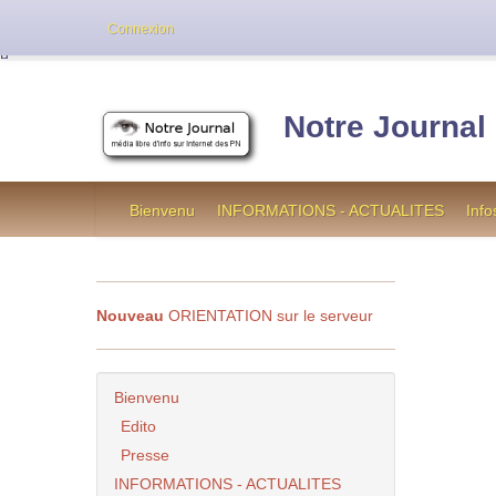
Cette version de NotreJournal représente l’an
Connexion
[
]
Notre Journal
Bienvenu
INFORMATIONS - ACTUALITES
Info
Nouveau
ORIENTATION sur le serveur
Bienvenu
Edito
Presse
INFORMATIONS - ACTUALITES