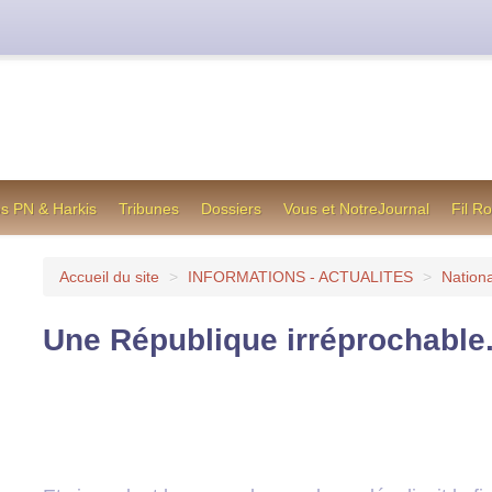
cienne formule utilisée jusqu’en octobre 2012, en cas de difficul
os PN & Harkis
Tribunes
Dossiers
Vous et NotreJournal
Fil R
Accueil du site
>
INFORMATIONS - ACTUALITES
>
Nationa
Une République irréprochable.