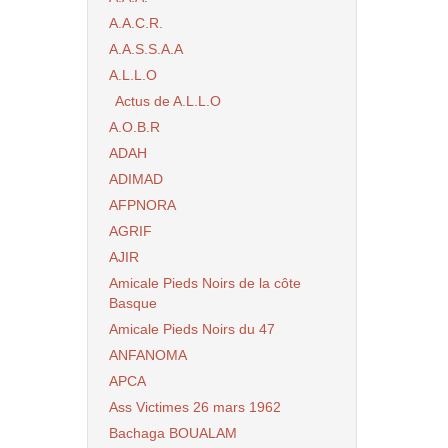
A.A.C.R.
A.A.S.S.A.A
A.L.L.O
Actus de A.L.L.O
A.O.B.R
ADAH
ADIMAD
AFPNORA
AGRIF
AJIR
Amicale Pieds Noirs de la côte
Basque
Amicale Pieds Noirs du 47
ANFANOMA
APCA
Ass Victimes 26 mars 1962
Bachaga BOUALAM