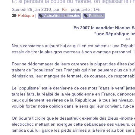
Et si pendant la coupe du monde, on légalisait le fi
Samedi 26 juin 2010
,
par
Kir
,
popularité : 1%
Politique
|
Actualités nationales
Politique
En 2007 le candidat Nicolas 
"une République ir
***
Nous constatons aujourd’hui ce qu’il en est advenu : une Répub
essaie de tirer le plus gros morceau à son avantage personnel. Le
Pour se dédommager de leurs carences la plupart des élites (politi
traitent de "populistes" ces Français qui n’en peuvent plus de su
démissions, leur manque de fermeté, de courage, de responsabili
Le "populisme" est le dernier-né de ces mots "dans le vent" jeté
tant les faits, la réalité de la vie quotidienne en France, déno
ceux qui tiennent les rênes de la République, à tous les niveaux
vouloir forcer notre opinion dans le sens qui leur convient, fut-ce
On pourrait croire que le désastreux exemple des Bleus -monté en
électrochoc mettant en exergue cette débandade des valeurs, ce 
lambda qui, lui, garde les pieds arrimés à la terre et au bon sens