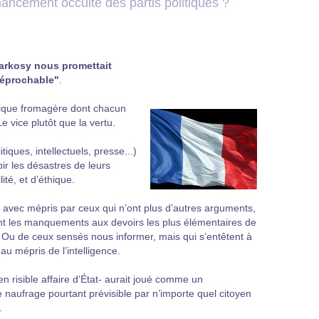
nancement occulte des partis politiques ?
Sarkosy nous promettait
réprochable"
.
lique fromagère dont chacun
 vice plutôt que la vertu.
ques, intellectuels, presse...)
bir les désastres de leurs
té, et d’éthique.
s avec mépris par ceux qui n’ont plus d’autres arguments,
ncent les manquements aux devoirs les plus élémentaires de
. Ou de ceux sensés nous informer, mais qui s’entêtent à
 au mépris de l’intelligence.
 risible affaire d’État- aurait joué comme un
naufrage pourtant prévisible par n’importe quel citoyen
.