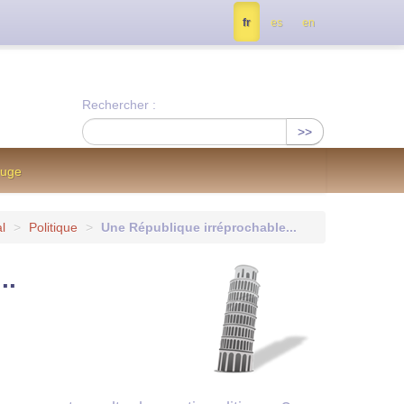
tés, contactez nous à info@notrejournal.info !
fr
es
en
Rechercher :
>>
ouge
l
>
Politique
>
Une République irréprochable...
..