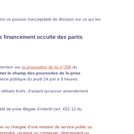
nt un pouvoir inacceptable de décision sur ce qui les
le financement occulte des partis
ttention sur
la proposition de loi n°268
du
rmer le champ des poursuites de la prise
éance publique du jeudi 24 juin à 9 heures.
des débats brefs, d’autant qu’aucun amendement
it de prise illégale d’intérêt (art. 432-12 du
ique ou chargée d’une mission de service public ou
 prendre, recevoir ou conserver, directement ou