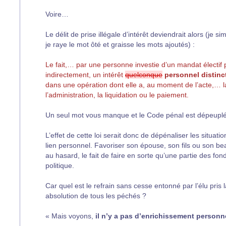
Voire…
Le délit de prise illégale d’intérêt deviendrait alors (je si
je raye le mot ôté et graisse les mots ajoutés) :
Le fait,… par une personne investie d’un mandat électif
indirectement, un intérêt
quelconque
personnel distinct
dans une opération dont elle a, au moment de l’acte,… la
l’administration, la liquidation ou le paiement.
Un seul mot vous manque et le Code pénal est dépeuplé
L’effet de cette loi serait donc de dépénaliser les situatio
lien personnel. Favoriser son épouse, son fils ou son bea
au hasard, le fait de faire en sorte qu’une partie des fon
politique.
Car quel est le refrain sans cesse entonné par l’élu pris
absolution de tous les péchés ?
« Mais voyons,
il n’y a pas d’enrichissement personn