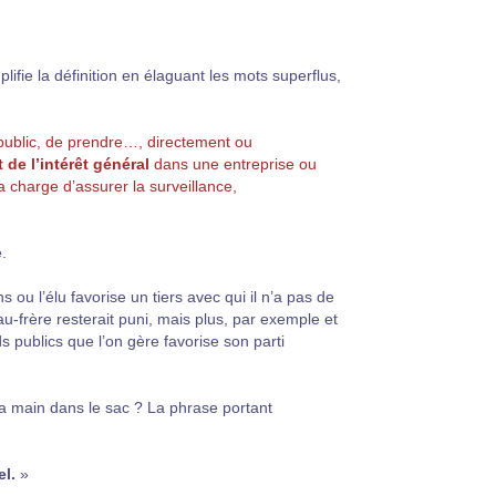
mplifie la définition en élaguant les mots superflus,
 public, de prendre…, directement ou
 de l’intérêt général
dans une entreprise ou
 charge d’assurer la surveillance,
.
ns ou l’élu favorise un tiers avec qui il n’a pas de
u-frère resterait puni, mais plus, par exemple et
ds publics que l’on gère favorise son parti
 la main dans le sac ? La phrase portant
el.
»