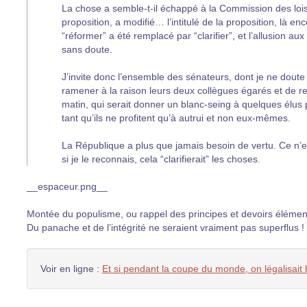
La chose a semble-t-il échappé à la Commission des loi
proposition, a modifié… l’intitulé de la proposition, là 
“réformer” a été remplacé par “clarifier”, et l’allusion au
sans doute.
J’invite donc l’ensemble des sénateurs, dont je ne doute 
ramener à la raison leurs deux collègues égarés et de reje
matin, qui serait donner un blanc-seing à quelques élus
tant qu’ils ne profitent qu’à autrui et non eux-mêmes.
La République a plus que jamais besoin de vertu. Ce n’
si je le reconnais, cela “clarifierait” les choses.
__espaceur.png__
Montée du populisme, ou rappel des principes et devoirs élémen
Du panache et de l’intégrité ne seraient vraiment pas superflus !
Voir en ligne :
Et si pendant la coupe du monde, on légalisait 