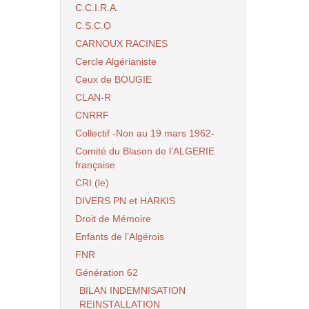
C.C.I.R.A.
C.S.C.O
CARNOUX RACINES
Cercle Algérianiste
Ceux de BOUGIE
CLAN-R
CNRRF
Collectif -Non au 19 mars 1962-
Comité du Blason de l’ALGERIE
française
CRI (le)
DIVERS PN et HARKIS
Droit de Mémoire
Enfants de l’Algérois
FNR
Génération 62
BILAN INDEMNISATION
REINSTALLATION