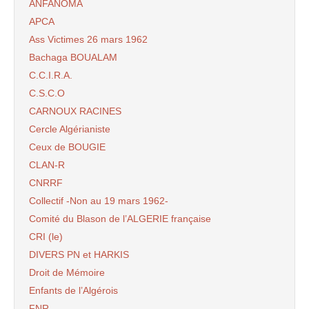
ANFANOMA
APCA
Ass Victimes 26 mars 1962
Bachaga BOUALAM
C.C.I.R.A.
C.S.C.O
CARNOUX RACINES
Cercle Algérianiste
Ceux de BOUGIE
CLAN-R
CNRRF
Collectif -Non au 19 mars 1962-
Comité du Blason de l’ALGERIE française
CRI (le)
DIVERS PN et HARKIS
Droit de Mémoire
Enfants de l’Algérois
FNR