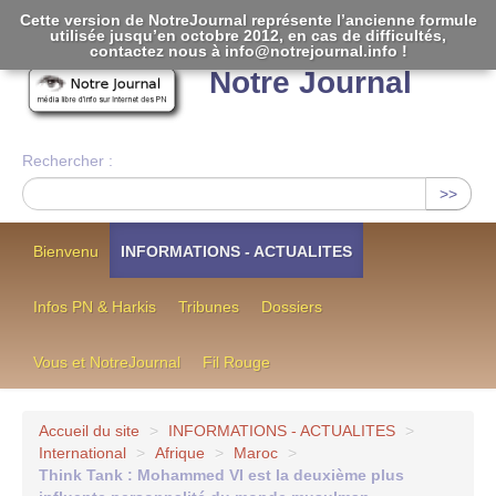
Cette version de NotreJournal représente l’ancienne formule
utilisée jusqu’en octobre 2012, en cas de difficultés,
[
]
contactez nous à info@notrejournal.info !
Notre Journal
Rechercher :
>>
Bienvenu
INFORMATIONS - ACTUALITES
Infos PN & Harkis
Tribunes
Dossiers
Vous et NotreJournal
Fil Rouge
Accueil du site
>
INFORMATIONS - ACTUALITES
>
International
>
Afrique
>
Maroc
>
Think Tank : Mohammed VI est la deuxième plus