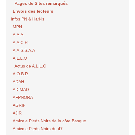
Pages de Sites remarqués
Envois des lecteurs
Infos PN & Harkis
MPN
A.A.A.
A.A.C.R.
A.A.S.S.A.A
A.L.L.O
Actus de A.L.L.O
A.O.B.R
ADAH
ADIMAD
AFPNORA
AGRIF
AJIR
Amicale Pieds Noirs de la côte Basque
Amicale Pieds Noirs du 47