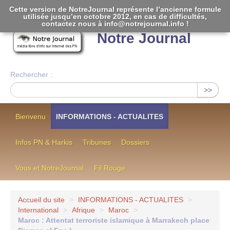
Cette version de NotreJournal représente l’ancienne formule
utilisée jusqu’en octobre 2012, en cas de difficultés,
[
]
contactez nous à info@notrejournal.info !
Notre Journal
Rechercher :
>>
Bienvenu
INFORMATIONS - ACTUALITES
Infos PN & Harkis
Tribunes
Dossiers
Vous et NotreJournal
Fil Rouge
Accueil du site
>
INFORMATIONS - ACTUALITES
>
International
>
Afrique
>
Maroc
>
Maroc : Attentat terroriste islamique à Marrakech place