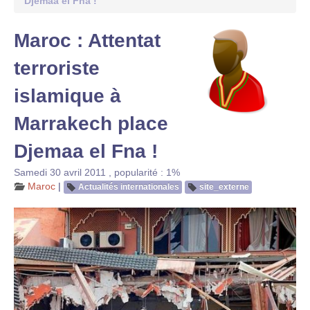
Djemaa el Fna !
Maroc : Attentat
terroriste
islamique à
Marrakech place
Djemaa el Fna !
Samedi 30 avril 2011
,
popularité : 1%
Maroc
|
Actualités internationales
site_externe