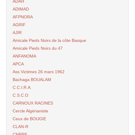
ADAH
ADIMAD
AFPNORA
AGRIF
AJIR
Amicale Pieds Noirs de la côte Basque
Amicale Pieds Noirs du 47
ANFANOMA
APCA
Ass Victimes 26 mars 1962
Bachaga BOUALAM
C.C.I.R.A.
C.S.C.O
CARNOUX RACINES
Cercle Algérianiste
Ceux de BOUGIE
CLAN-R
CNRRF