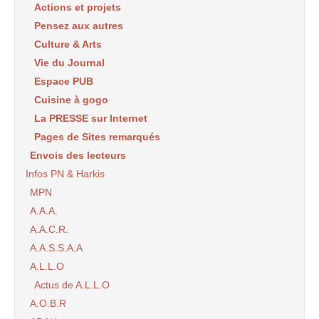
Actions et projets
Pensez aux autres
Culture & Arts
Vie du Journal
Espace PUB
Cuisine à gogo
La PRESSE sur Internet
Pages de Sites remarqués
Envois des lecteurs
Infos PN & Harkis
MPN
A.A.A.
A.A.C.R.
A.A.S.S.A.A
A.L.L.O
Actus de A.L.L.O
A.O.B.R