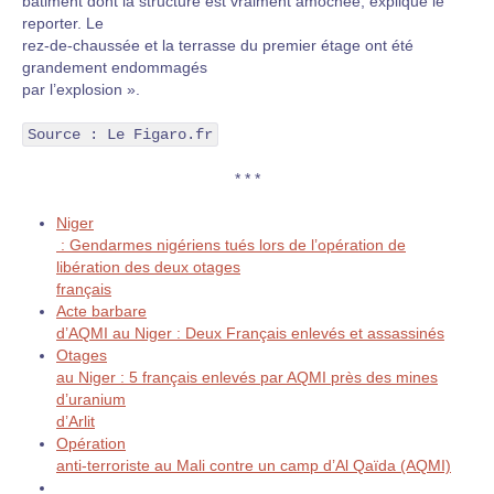
bâtiment dont la structure est vraiment amochée, explique le
reporter. Le
rez-de-chaussée et la terrasse du premier étage ont été
grandement endommagés
par l’explosion ».
Source : Le Figaro.fr
* * *
Niger
: Gendarmes nigériens tués lors de l’opération de
libération des deux otages
français
Acte barbare
d’AQMI au Niger : Deux Français enlevés et assassinés
Otages
au Niger : 5 français enlevés par AQMI près des mines
d’uranium
d’Arlit
Opération
anti-terroriste au Mali contre un camp d’Al Qaïda (AQMI)