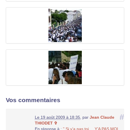
Vos commentaires
#
Le 19 août 2009 à 18:35
,
par
Jean Claude
THIODET ✞
En réponse à :
" Si y’a pas toi ... Y’A PAS MOI