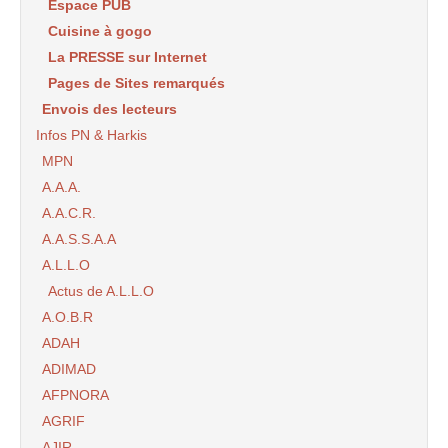
Espace PUB
Cuisine à gogo
La PRESSE sur Internet
Pages de Sites remarqués
Envois des lecteurs
Infos PN & Harkis
MPN
A.A.A.
A.A.C.R.
A.A.S.S.A.A
A.L.L.O
Actus de A.L.L.O
A.O.B.R
ADAH
ADIMAD
AFPNORA
AGRIF
AJIR