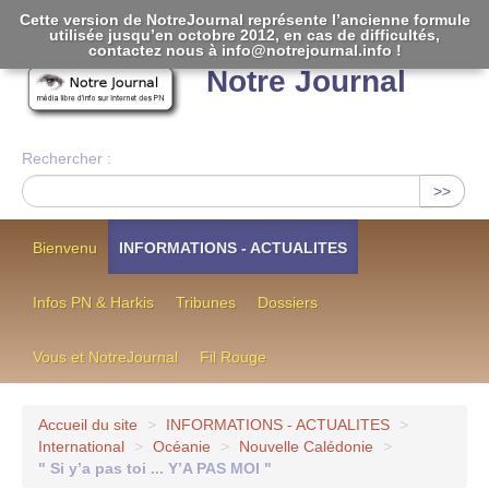
Cette version de NotreJournal représente l’ancienne formule
utilisée jusqu’en octobre 2012, en cas de difficultés,
[
]
contactez nous à info@notrejournal.info !
Notre Journal
Rechercher :
>>
Bienvenu
INFORMATIONS - ACTUALITES
Infos PN & Harkis
Tribunes
Dossiers
Vous et NotreJournal
Fil Rouge
Accueil du site
>
INFORMATIONS - ACTUALITES
>
International
>
Océanie
>
Nouvelle Calédonie
>
" Si y’a pas toi ... Y’A PAS MOI "