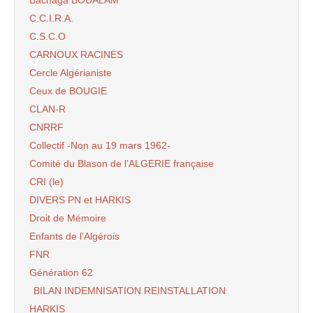
Bachaga BOUALAM
C.C.I.R.A.
C.S.C.O
CARNOUX RACINES
Cercle Algérianiste
Ceux de BOUGIE
CLAN-R
CNRRF
Collectif -Non au 19 mars 1962-
Comité du Blason de l’ALGERIE française
CRI (le)
DIVERS PN et HARKIS
Droit de Mémoire
Enfants de l’Algérois
FNR
Génération 62
BILAN INDEMNISATION REINSTALLATION
HARKIS