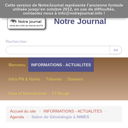
Cette version de NotreJournal représente l’ancienne formule
utilisée jusqu’en octobre 2012, en cas de difficultés,
[
]
contactez nous à info@notrejournal.info !
Notre Journal
Rechercher :
>>
Bienvenu
INFORMATIONS - ACTUALITES
Infos PN & Harkis
Tribunes
Dossiers
Vous et NotreJournal
Fil Rouge
Accueil du site
>
INFORMATIONS - ACTUALITES
>
Agenda
>
Salon de Généalogie à NIMES