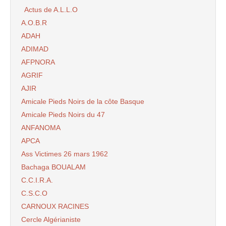
Actus de A.L.L.O
A.O.B.R
ADAH
ADIMAD
AFPNORA
AGRIF
AJIR
Amicale Pieds Noirs de la côte Basque
Amicale Pieds Noirs du 47
ANFANOMA
APCA
Ass Victimes 26 mars 1962
Bachaga BOUALAM
C.C.I.R.A.
C.S.C.O
CARNOUX RACINES
Cercle Algérianiste