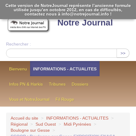
Cette version de NotreJournal représente l’ancienne formule
utilisée jusqu’en octobre 2012, en cas de difficultés,
[
]
contactez nous à info@notrejournal.info !
Notre Journal
Rechercher :
>>
Bienvenu
INFORMATIONS - ACTUALITES
Infos PN & Harkis
Tribunes
Dossiers
Vous et NotreJournal
Fil Rouge
Accueil du site
>
INFORMATIONS - ACTUALITES
>
Régional
>
Sud Ouest
>
Midi Pyrénées
>
Boulogne sur Gesse
>