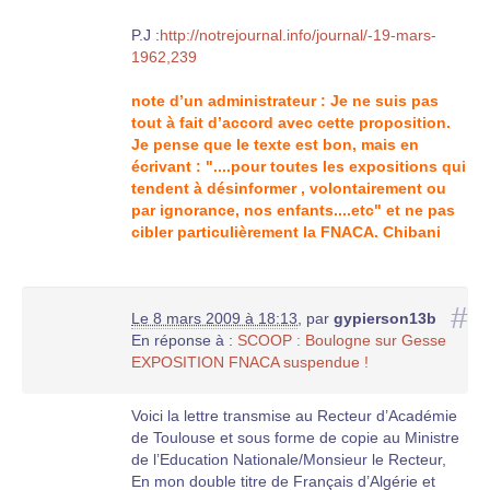
P.J :
http://notrejournal.info/journal/-19-mars-
1962,239
note d’un administrateur : Je ne suis pas
tout à fait d’accord avec cette proposition.
Je pense que le texte est bon, mais en
écrivant : "....pour toutes les expositions qui
tendent à désinformer , volontairement ou
par ignorance, nos enfants....etc" et ne pas
cibler particulièrement la FNACA. Chibani
#
Le 8 mars 2009 à 18:13
,
par
gypierson13b
En réponse à :
SCOOP : Boulogne sur Gesse
EXPOSITION FNACA suspendue !
Voici la lettre transmise au Recteur d’Académie
de Toulouse et sous forme de copie au Ministre
de l’Education Nationale/Monsieur le Recteur,
En mon double titre de Français d’Algérie et