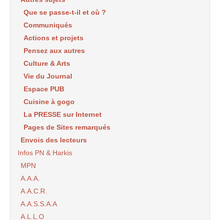
Que se passe-t-il et où ?
Communiqués
Actions et projets
Pensez aux autres
Culture & Arts
Vie du Journal
Espace PUB
Cuisine à gogo
La PRESSE sur Internet
Pages de Sites remarqués
Envois des lecteurs
Infos PN & Harkis
MPN
A.A.A.
A.A.C.R.
A.A.S.S.A.A
A.L.L.O