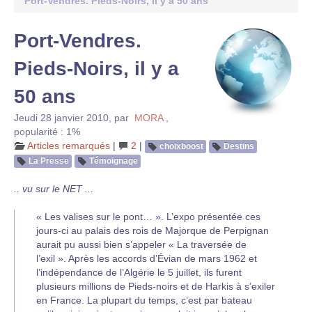
Port-Vendres. Pieds-Noirs, il y a 50 ans
Port-Vendres.
Pieds-Noirs, il y a
50 ans
Jeudi 28 janvier 2010
,
par
MORA
,
popularité : 1%
Articles remarqués
|
2
|
choixboost
Destins
La Presse
Témoignage
.. vu sur le NET ...
« Les valises sur le pont… ». L’expo présentée ces
jours-ci au palais des rois de Majorque de Perpignan
aurait pu aussi bien s’appeler « La traversée de
l’exil ». Après les accords d’Évian de mars 1962 et
l’indépendance de l’Algérie le 5 juillet, ils furent
plusieurs millions de Pieds-noirs et de Harkis à s’exiler
en France. La plupart du temps, c’est par bateau