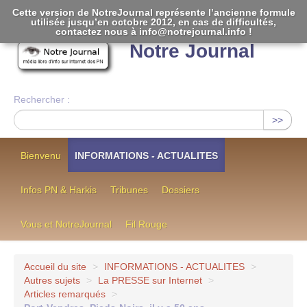
Cette version de NotreJournal représente l’ancienne formule
utilisée jusqu’en octobre 2012, en cas de difficultés,
[
]
contactez nous à info@notrejournal.info !
Notre Journal
Rechercher :
>>
Bienvenu
INFORMATIONS - ACTUALITES
Infos PN & Harkis
Tribunes
Dossiers
Vous et NotreJournal
Fil Rouge
Accueil du site
>
INFORMATIONS - ACTUALITES
>
Autres sujets
>
La PRESSE sur Internet
>
Articles remarqués
>