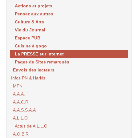
Actions et projets
Pensez aux autres
Culture & Arts
Vie du Journal
Espace PUB
Cuisine à gogo
La PRESSE sur Internet
Pages de Sites remarqués
Envois des lecteurs
Infos PN & Harkis
MPN
A.A.A.
A.A.C.R.
A.A.S.S.A.A
A.L.L.O
Actus de A.L.L.O
A.O.B.R