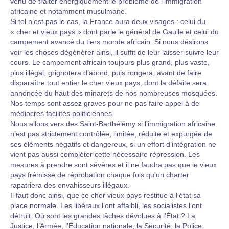
venu de traiter énergiquement le problème de l’immigration
africaine et notamment musulmane.
Si tel n’est pas le cas, la France aura deux visages : celui du
« cher et vieux pays » dont parle le général de Gaulle et celui du
campement avancé du tiers monde africain. Si nous désirons
voir les choses dégénérer ainsi, il suffit de leur laisser suivre leur
cours. Le campement africain toujours plus grand, plus vaste,
plus illégal, grignotera d’abord, puis rongera, avant de faire
disparaître tout entier le cher vieux pays, dont la défaite sera
annoncée du haut des minarets de nos nombreuses mosquées.
Nos temps sont assez graves pour ne pas faire appel à de
médiocres facilités politiciennes.
Nous allons vers des Saint-Barthélémy si l’immigration africaine
n’est pas strictement contrôlée, limitée, réduite et expurgée de
ses éléments négatifs et dangereux, si un effort d’intégration ne
vient pas aussi compléter cette nécessaire répression. Les
mesures à prendre sont sévères et il ne faudra pas que le vieux
pays frémisse de réprobation chaque fois qu’un charter
rapatriera des envahisseurs illégaux.
Il faut donc ainsi, que ce cher vieux pays restitue à l’état sa
place normale. Les libéraux l’ont affaibli, les socialistes l’ont
détruit. Où sont les grandes tâches dévolues à l’État ? La
Justice, l’Armée, l’Éducation nationale, la Sécurité, la Police,