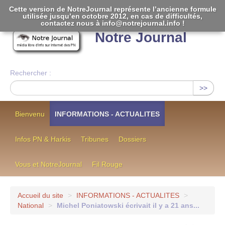
Cette version de NotreJournal représente l’ancienne formule
utilisée jusqu’en octobre 2012, en cas de difficultés,
[
]
contactez nous à info@notrejournal.info !
Notre Journal
Rechercher :
>>
Bienvenu
INFORMATIONS - ACTUALITES
Infos PN & Harkis
Tribunes
Dossiers
Vous et NotreJournal
Fil Rouge
Accueil du site
>
INFORMATIONS - ACTUALITES
>
National
>
Michel Poniatowski écrivait il y a 21 ans...