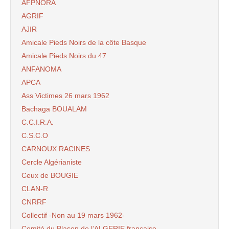
AFPNORA
AGRIF
AJIR
Amicale Pieds Noirs de la côte Basque
Amicale Pieds Noirs du 47
ANFANOMA
APCA
Ass Victimes 26 mars 1962
Bachaga BOUALAM
C.C.I.R.A.
C.S.C.O
CARNOUX RACINES
Cercle Algérianiste
Ceux de BOUGIE
CLAN-R
CNRRF
Collectif -Non au 19 mars 1962-
Comité du Blason de l’ALGERIE française