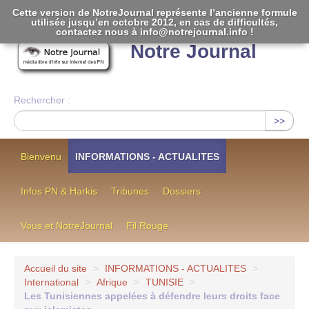
Cette version de NotreJournal représente l’ancienne formule
utilisée jusqu’en octobre 2012, en cas de difficultés,
[
]
contactez nous à info@notrejournal.info !
Notre Journal
Rechercher :
>>
Bienvenu
INFORMATIONS - ACTUALITES
Infos PN & Harkis
Tribunes
Dossiers
Vous et NotreJournal
Fil Rouge
Accueil du site
>
INFORMATIONS - ACTUALITES
>
International
>
Afrique
>
TUNISIE
>
Les Tunisiennes appelées à défendre leurs droits face