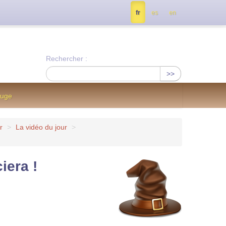
tés, contactez nous à info@notrejournal.info !
fr
es
en
Rechercher :
>>
ouge
r
>
La vidéo du jour
>
iera !