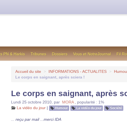
cienne formule utilisée jusqu’en octobre 2012, en cas de difficul
os PN & Harkis
Tribunes
Dossiers
Vous et NotreJournal
Fil R
Accueil du site
>
INFORMATIONS - ACTUALITES
>
Humou
Le corps en saignant, après sciera !
Le corps en saignant, après sc
Lundi 25 octobre 2010
,
par
MORA
,
popularité : 1%
La vidéo du jour
|
Humour
La vidéo du jour
Société
... reçu par mail ...merci IDA