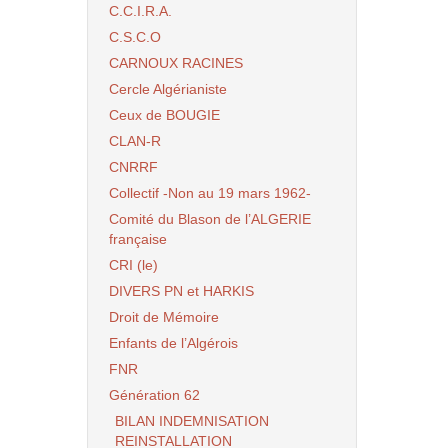
C.C.I.R.A.
C.S.C.O
CARNOUX RACINES
Cercle Algérianiste
Ceux de BOUGIE
CLAN-R
CNRRF
Collectif -Non au 19 mars 1962-
Comité du Blason de l’ALGERIE
française
CRI (le)
DIVERS PN et HARKIS
Droit de Mémoire
Enfants de l’Algérois
FNR
Génération 62
BILAN INDEMNISATION
REINSTALLATION