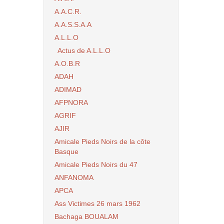
A.A.C.R.
A.A.S.S.A.A
A.L.L.O
Actus de A.L.L.O
A.O.B.R
ADAH
ADIMAD
AFPNORA
AGRIF
AJIR
Amicale Pieds Noirs de la côte
Basque
Amicale Pieds Noirs du 47
ANFANOMA
APCA
Ass Victimes 26 mars 1962
Bachaga BOUALAM