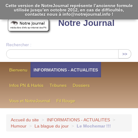
Cette version de NotreJournal représente l’ancienne formule
utilisée jusqu’en octobre 2012, en cas de difficultés,
[
]
contactez nous à info@notrejournal.info !
Notre Journal
Rechercher :
>>
Bienvenu
INFORMATIONS - ACTUALITES
Infos PN & Harkis
Tribunes
Dossiers
Vous et NotreJournal
Fil Rouge
Accueil du site
>
INFORMATIONS - ACTUALITES
>
Humour
>
La blague du jour
>
Le Mochemar !!!