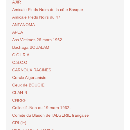
AJIR
Amicale Pieds Noirs de la côte Basque
Amicale Pieds Noirs du 47
ANFANOMA
APCA
Ass Victimes 26 mars 1962
Bachaga BOUALAM
C.C.I.R.A.
C.S.C.O
CARNOUX RACINES
Cercle Algérianiste
Ceux de BOUGIE
CLAN-R
CNRRF
Collectif -Non au 19 mars 1962-
Comité du Blason de l’ALGERIE française
CRI (le)