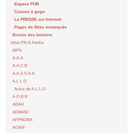
Espace PUB
Cuisine à gogo
La PRESSE sur Internet
Pages de Sites remarqués
Envois des lecteurs
Infos PN & Harkis
MPN
A.A.A.
A.A.C.R.
A.A.S.S.A.A
A.L.L.O
Actus de A.L.L.O
A.O.B.R
ADAH
ADIMAD
AFPNORA
AGRIF