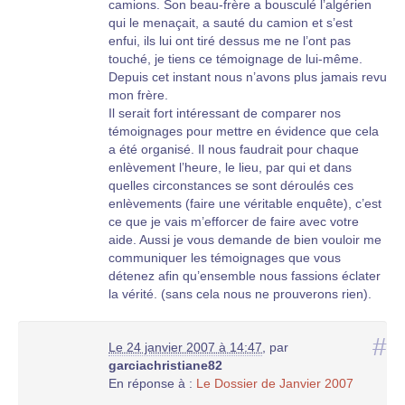
camions. Son beau-frère a bousculé l’algérien
qui le menaçait, a sauté du camion et s’est
enfui, ils lui ont tiré dessus me ne l’ont pas
touché, je tiens ce témoignage de lui-même.
Depuis cet instant nous n’avons plus jamais revu
mon frère.
Il serait fort intéressant de comparer nos
témoignages pour mettre en évidence que cela
a été organisé. Il nous faudrait pour chaque
enlèvement l’heure, le lieu, par qui et dans
quelles circonstances se sont déroulés ces
enlèvements (faire une véritable enquête), c’est
ce que je vais m’efforcer de faire avec votre
aide. Aussi je vous demande de bien vouloir me
communiquer les témoignages que vous
détenez afin qu’ensemble nous fassions éclater
la vérité. (sans cela nous ne prouverons rien).
Je suis à votre dispositon pour tout échange.
Mon e-mail :
#
Le 24 janvier 2007 à 14:47
,
par
jcprieto@wanadoo.fr
garciachristiane82
Une fois les comparaisons faites avec l’accord
En réponse à :
Le Dossier de Janvier 2007
de tous nous les rendrons publiques à notre
communauté (là nous aurions fait un véritable