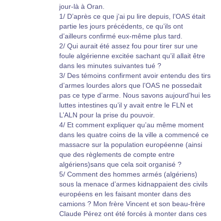
jour-là à Oran.
G....... M......
1/ D’après ce que j’ai pu lire depuis, l’OAS était
partie les jours précédents, ce qu’ils ont
Si des personnes pouvaient davantage
d’ailleurs confirmé eux-même plus tard.
apporter leurs témoignages pour élucider
2/ Qui aurait été assez fou pour tirer sur une
cette malheureuse journée !
foule algérienne excitée sachant qu’il allait être
dans les minutes suivantes tué ?
3/ Des témoins confirment avoir entendu des tirs
d’armes lourdes alors que l’OAS ne possedait
pas ce type d’arme. Nous savons aujourd’hui les
luttes intestines qu’il y avait entre le FLN et
L’ALN pour la prise du pouvoir.
4/ Et comment expliquer qu’au même moment
dans les quatre coins de la ville a commencé ce
massacre sur la population européenne (ainsi
que des règlements de compte entre
algériens)sans que cela soit organisé ?
5/ Comment des hommes armés (algériens)
sous la menace d’armes kidnappaient des civils
européens en les faisant monter dans des
camions ? Mon frère Vincent et son beau-frère
Claude Pérez ont été forcés à monter dans ces