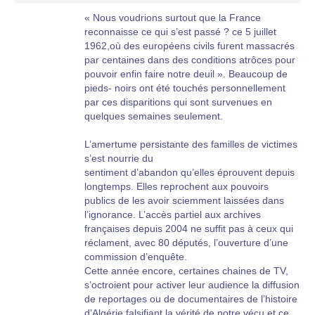
devoir de mémoire)
« Nous voudrions surtout que la France
Il ne faut plus que chacun garde dans son petit
reconnaisse ce qui s’est passé ? ce 5 juillet
coin des informations importantes qui séparées
1962,où des européens civils furent massacrés
ne servent pas à grand chose alors
par centaines dans des conditions atrôces pour
qu’ensemble ce dossier du 5 juillet pourrait faire
pouvoir enfin faire notre deuil ». Beaucoup de
un grand pas. Cela j’en suis convaincu mais
pieds- noirs ont été touchés personnellement
faut-il encore avoir l’accord de tous ce qui n’a
par ces disparitions qui sont survenues en
jamais pu être fait à ce jour. Je suis stupéfait de
quelques semaines seulement.
voir que chacun est accroché à une partie de
son histoire depuis, il serait grand temps
L’amertume persistante des familles de victimes
maintenant (pour le devoir de mémoire) qui
s’est nourrie du
nous tient tous à coeur que ce travail soit enfin
sentiment d’abandon qu’elles éprouvent depuis
accompli. L’année 2007 va-t’elle être enfin
longtemps. Elles reprochent aux pouvoirs
l’année de notre union ? Je l’espère.
publics de les avoir sciemment laissées dans
Sincères amitiés à tous.
l’ignorance. L’accès partiel aux archives
Jean-claude de Mosta.
françaises depuis 2004 ne suffit pas à ceux qui
réclament, avec 80 députés, l’ouverture d’une
commission d’enquête.
Cette année encore, certaines chaines de TV,
s’octroient pour activer leur audience la diffusion
de reportages ou de documentaires de l’histoire
d’Algérie falsifiant la vérité de notre vécu et ce,