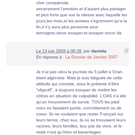
commis sur les populations civiles les choses
cher compatriote,
auraient pris une toute autre tournure,il n’y
sincerement l’emotion et d’autant plus partager
aurait eu ni exode,ni massacre,et l’algerie serait
et plus forte que vue la vitesse avec laquelle les
maintenant un pays moderne et devellope,avec
jours,les mois,et les annees s’egrennent qu’a la
sa composante multi-ethnique.
fin,il n’y aura plus personne pour
je pense,aussi que les decideurs de la
temoigner,sinon essayer,et essayer encor de
republique francaise,avaient ,a l’epoque,adopte
renouer les fils ancestraux coupes brutalement
le profil le plus lache vis a vis de ces
par la betise des hommes.
#
populations,car si il y aurait eu une reaction
Le 13 juin 2009 à 08:28
,
par
daniela
il est ideniable,que vous,ainsi que tous ceux qui
energique de leur part pour une application
En réponse à :
Le Dossier de Janvier 2007
comme vous ont ete la victime expiatoire des
stricte des accords d’evian les choses auraient
"appetits gnorants,de l’oas et des arrivistes
aussi evoluer differement.
barbares du fln,aimiez,l’algerie,d’un amour que
Je n’ai pas vécu la journée du 5 juillet à Oran,
neamoins,l’algerie demeure a ce jour,votre terre
meme certains qui y vivent acctuellement, et
étant algéroise. Mais je suis fatiguée de cette
natale,vous y avez des droits,et je vous assure
profite le mieux de ses richesses,ne pourront
attitude qui consiste, sous le prétexte d’être
que vous pourrez y vivre tranquillement il suffit
jamais !jamais !avoir !.
"objectif", à toujours essayer de mettre les
juste de decider.
nous aussi,sommes victimes de votre
nôtres en situation de culpabilité. L’OAS n’a été
depart !,car je ne cesse d’maginer une algerie
qu’un mouvement de survie. TOUS les pied
chaleureuse salutations de votre compatriote
plurielle,avec ses arabes,ses italiens,ses
noirs en faisaient partie, concrètement ou de
algerien
juifs,ses espagnoles,ses portugais,ses
coeur. Ils ne voulaient que rester Français sur
francais,ses maltais,ses manouches,ses
leurs terres, chez eux, là où se trouvaient leurs
Et je ne parle pas des apparatchiks du systeme
italiens,quelle richesse !!!!!!!!!!!!.
racines, leurs familles, leur joie de vivre, et le
qui sitot ejecte de la sphere dominatrice et
l’algerie est le plus "europeen"des pays
reste n’est qu’intox et bavardages.
spoliatrice (c’est le terme exact),s’empressent