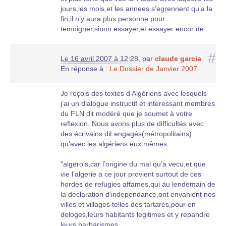
certaines personnes qui ont été sauvées par cet
jours,les mois,et les annees s’egrennent qu’a la
officier lisent notre site, elle auront à cœur de
fin,il n’y aura plus personne pour
témoigner leur reconnaissance, mais il est
temoigner,sinon essayer,et essayer encor de
probable que beaucoup ont quitté ce monde
renouer les fils ancestraux coupes brutalement
sans savoir le nom de leur sauveur, ni son
par la betise des hommes.
adresse que j’ai moi- même ignorée jusqu’ici. Je
#
Le 16 avril 2007 à 12:28
,
par
claude garcia
il est ideniable,que vous,ainsi que tous ceux qui
lui adresse notre profonde admiration pour cet
En réponse à :
Le Dossier de Janvier 2007
comme vous ont ete la victime expiatoire des
acte de courage et notre immense gratitude.
"appetits gnorants,de l’oas et des arrivistes
barbares du fln,aimiez,l’algerie,d’un amour que
Geneviève de Ternant
Je reçois des textes d’Algériens avec lesquels
meme certains qui y vivent acctuellement, et
j’ai un dialogue instructif et interessant membres
profite le mieux de ses richesses,ne pourront
Note : Jules Ferry n’était pas un lycée mais une
du FLN dit modéré que je soumet à votre
jamais !jamais !avoir !.
école primaire communale.
reflexion. Nous avons plus de difficultés avec
nous aussi,sommes victimes de votre
des écrivains dit engagés(métropolitains)
depart !,car je ne cesse d’maginer une algerie
qu’avec les algériens eux mêmes.
plurielle,avec ses arabes,ses italiens,ses
juifs,ses espagnoles,ses portugais,ses
"algerois,car l’origine du mal qu’a vecu,et que
francais,ses maltais,ses manouches,ses
vie l’algerie a ce jour provient surtout de ces
italiens,quelle richesse !!!!!!!!!!!!.
hordes de refugies affames,qui au lendemain de
l’algerie est le plus "europeen"des pays
la declaration d’independance,ont envahient nos
d’afrique,la langue la plus usite avant l’arabe
villes et villages telles des tartares,pour en
c’est le francais,malgre toute les tentatives du
deloges,leurs habitants legitimes et y repandre
pouvoir d’arabise une population qui ne tient qu’
leurs barbarismes.