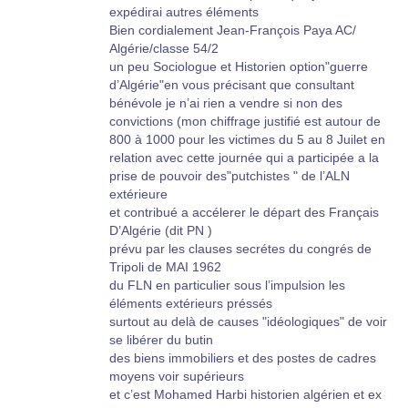
jeep à l’extérieur et la suivre s’il vous plait. " Je
expédirai autres éléments
n’attends pas de réponse, je me dirige vers la
Bien cordialement Jean-François Paya AC/
porte, l’ouvre à double battants. Toutes les
Algérie/classe 54/2
personnes présentes sortent, je ne quitte les
un peu Sociologue et Historien option"guerre
lieux que lorsqu’il ne reste plus que les soldats
d’Algérie"en vous précisant que consultant
arabes et leur chef. Tous ces pauvres gens ont
bénévole je n’ai rien a vendre si non des
été accueillis dans ma caserne, je leur ai
convictions (mon chiffrage justifié est autour de
distribué des rations de combat et ils ont été
800 à 1000 pour les victimes du 5 au 8 Juilet en
dispersés en camion militaire vers 18 h./19 h.
relation avec cette journée qui a participée a la
grâce à l’aide d’un très charmant colonel du
prise de pouvoir des"putchistes " de l’ALN
train de la caserne jouxtant le lycée.
extérieure
et contribué a accélerer le départ des Français
Ai-je désobéi aux ordres ? Oui, certainement.
D’Algérie (dit PN )
Non seulement je ne regrette rien mais j’en suis
prévu par les clauses secrétes du congrés de
fier. J’ai par contre obéi à ma conscience ainsi
Tripoli de MAI 1962
qu’au règlement de discipline générale qui
du FLN en particulier sous l’impulsion les
précise que la désobéissance est permise
éléments extérieurs préssés
lorsque l’ordre donné est illégal. Il était
surtout au delà de causes "idéologiques" de voir
manifestement illégal de ne pas protéger nos
se libérer du butin
compatriotes. (…) Je n’ai jamais compris les
des biens immobiliers et des postes de cadres
décisions du Corps d’Armée d’Oran et du
moyens voir supérieurs
général Katz en particulier. Que voulait-il ? Que
et c’est Mohamed Harbi historien algérien et ex
cherchait-il ? Peut-être laisser les arabes vider