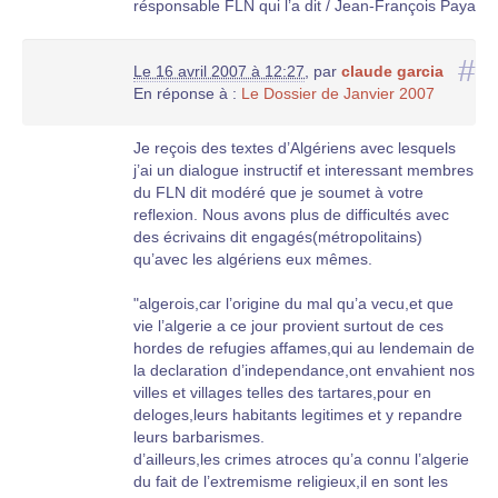
résponsable FLN qui l’a dit / Jean-François Paya
la ville de ses pieds-noirs ? Alors il a réussi, mais
ce serait trop machiavélique pour être vrai. Je
#
crois plutôt qu’il a tout simplement exécuté les
Le 16 avril 2007 à 12:27
,
par
claude garcia
ordres de Paris, sans chercher à comprendre,
En réponse à :
Le Dossier de Janvier 2007
tel le caporal moyen obnubilé par la dure guerre
arabe OAS. Hélas, il n’était pas caporal, il aurait
Je reçois des textes d’Algériens avec lesquels
pu réagir plus tôt et plus vite. L’OAS n’était plus
j’ai un dialogue instructif et interessant membres
là ; il ne restait que des pauvres gens manipulés
du FLN dit modéré que je soumet à votre
puis lâchement abandonnés par le même OAS.
reflexion. Nous avons plus de difficultés avec
(Note de la rédaction : il y a beaucoup à dire sur
des écrivains dit engagés(métropolitains)
ces derniers propos, nous y reviendrons.)
qu’avec les algériens eux mêmes.
Pour ce qui concerne les morts transportés à
"algerois,car l’origine du mal qu’a vecu,et que
l’hôpital d’Oran je précise que, là aussi, je suis
vie l’algerie a ce jour provient surtout de ces
un des seuls à avoir pénétré dans la morgue.
hordes de refugies affames,qui au lendemain de
J’ai tenté de reconnaître des corps de
la declaration d’independance,ont envahient nos
personnes dont on m’avait signalé la disparition.
villes et villages telles des tartares,pour en
Ma mémoire n’est plus assez précise ; il
deloges,leurs habitants legitimes et y repandre
s’agissait probablement du 6 ou 7 juillet en fin
leurs barbarismes.
d’après midi. Grâce à un autre capitaine
d’ailleurs,les crimes atroces qu’a connu l’algerie
(camarade de promotion de Saint-Cyr) dont le
du fait de l’extremisme religieux,il en sont les
secteur d’activité englobait l’hôpital, j’ai pu