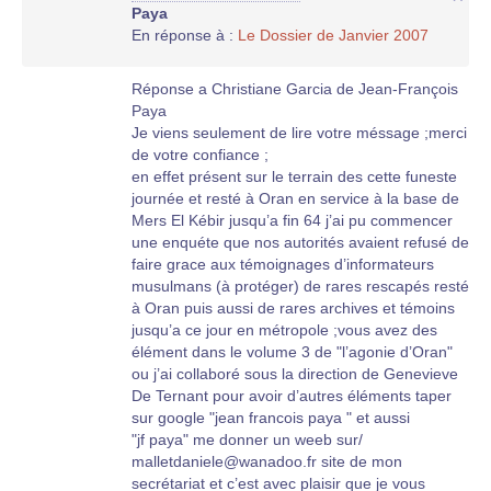
Paya
(pages 147-148)
En réponse à :
Le Dossier de Janvier 2007
Vers 14 heures, un calme très relatif s’établit,
tout au moins dans notre rue. Je décide,
Réponse a Christiane Garcia de Jean-François
accompagné d’un sous officier, Brenugat, de
Paya
descendre en jeep, en Képi, sans arme,
Je viens seulement de lire votre méssage ;merci
jusqu’au commissariat central. Je rentre
de votre confiance ;
délibérément par la grande porte, les sentinelles
en effet présent sur le terrain des cette funeste
FLN me semblent très nerveuses mais ne
journée et resté à Oran en service à la base de
bronchent pas. Je découvre dans le grand hall
Mers El Kébir jusqu’a fin 64 j’ai pu commencer
une foule de Français terrorisés, muets, dont la
une enquéte que nos autorités avaient refusé de
grande inquiétude se lit sur les visages. Au
faire grace aux témoignages d’informateurs
centre du hall, un arabe en civil très bien habillé,
musulmans (à protéger) de rares rescapés resté
s’exprimant dans un excellent français, refait
à Oran puis aussi de rares archives et témoins
l’histoire de la conquête d’Algérie depuis le 19°
jusqu’a ce jour en métropole ;vous avez des
siècle. Je m’adresse à lui ainsi qu’à tous les
élément dans le volume 3 de "l’agonie d’Oran"
hommes et femmes raflés par les soldats FLN.
ou j’ai collaboré sous la direction de Genevieve
Je dis à peu prés ceci : " Les accords d’Evian
De Ternant pour avoir d’autres éléments taper
donnent à l’armée française le droit et le devoir
sur google "jean francois paya " et aussi
de protéger ses ressortissants (Je n’ai jamais
"jf paya" me donner un weeb sur/
vérifié si cela pouvait être vrai) (Note de la
malletdaniele@wanadoo.fr site de mon
rédaction, oui ça l’était !) Veuillez rejoindre ma
secrétariat et c’est avec plaisir que je vous