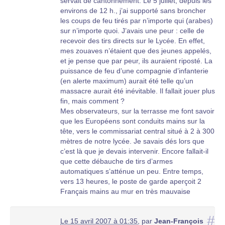
servait de cantonnement. Le 5 juillet, depuis les
environs de 12 h., j’ai supporté sans broncher
les coups de feu tirés par n’importe qui (arabes)
sur n’importe quoi. J’avais une peur : celle de
recevoir des tirs directs sur le Lycée. En effet,
mes zouaves n’étaient que des jeunes appelés,
et je pense que par peur, ils auraient riposté. La
puissance de feu d’une compagnie d’infanterie
(en alerte maximum) aurait été telle qu’un
massacre aurait été inévitable. Il fallait jouer plus
fin, mais comment ?
Mes observateurs, sur la terrasse me font savoir
que les Européens sont conduits mains sur la
tête, vers le commissariat central situé à 2 à 300
mètres de notre lycée. Je savais dés lors que
c’est là que je devais intervenir. Encore fallait-il
que cette débauche de tirs d’armes
automatiques s’atténue un peu. Entre temps,
vers 13 heures, le poste de garde aperçoit 2
Français mains au mur en très mauvaise
situation, face au lycée. Ils interviennent
rapidement pour les mettre à l’abri. Il s’agissait
#
Le 15 avril 2007 à 01:35
,
par
Jean-François
de 2 reporters de Paris-Match dont Serge Lentz