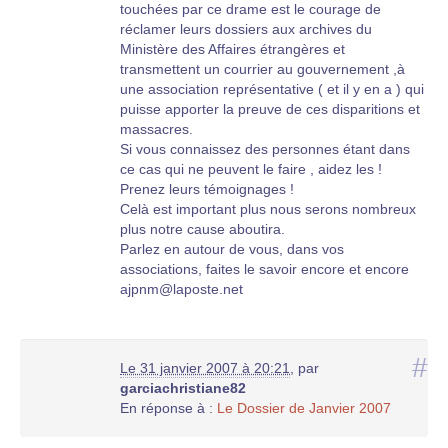
l’absence.
touchées par ce drame est le courage de
A toute la *communauté des Rapatriés d’Algérie*
réclamer leurs dossiers aux archives du
de toute confession pour leur soutien moral
Ministère des Affaires étrangères et
A chaque *compatriote ou sympathisants* à
transmettent un courrier au gouvernement ,à
notre cause et à nos amis afin que leur aide
une association représentative ( et il y en a ) qui
financière si modique soit-elle nous aide à
puisse apporter la preuve de ces disparitions et
honorer
massacres.
les frais, de justice afférents à cette action
Si vous connaissez des personnes étant dans
Nous espérons, avec vous tous, lever cette
ce cas qui ne peuvent le faire , aidez les !
chape de plomb qui nous étouffe depuis plus de
Prenez leurs témoignages !
4O ans et voir ainsi reconnaître les horreurs et
Celà est important plus nous serons nombreux
les déchirements qui ont marqué notre Histoire.
plus notre cause aboutira.
Adressez vos adhésions, vos témoignages et
Parlez en autour de vous, dans vos
vos dons au « Collectif des
associations, faites le savoir encore et encore
familles de Disparus » (chèque au même ordre)
ajpnm@laposte.net
9 Rue du Commandant Rolland Marseille 13008
Contact : Viviane Ezagouri : 06 62 52 45 95
Marie Claude Teuma : 06 10 32 16 51
#
(Une participation même modique , sera
Le 31 janvier 2007 à 20:21
,
par
bienvenue)
garciachristiane82
En réponse à :
Le Dossier de Janvier 2007