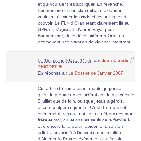
et qui voulaient les appliquer. En revanche,
Boumediene et son clan militaire extérieur
voulaient éliminer les civils et les politiques du
pouvoir. Le FLN d’Oran étant clairement lié au
GPRA, il s’agissait, d’après Paya, pour
Boumediene, de le déconsidérer à Oran en
provoquant une situation de violence montrant
que le FLN d’Oran était incapable d’assurer
l’ordre, et que cela nécessitait donc une
#
Le 16 janvier 2007 à 14:55
,
par
Jean Claude
intervention des militaires des frontières, en
THIODET ✞
l’occurence stationnés au Maroc.
En réponse à :
Le Dossier de Janvier 2007
Il y aurait donc eu une provocation délibérée
(fusillade) contre un défilé d’Algériens célébrant
l’indépendance pour susciter une réaction des
Cet article très intéresant mérite, je pense ,
manifestants contre les Européens. Mais
qu’on le prenne en considération. Je n’ai vécu le
d’autres versions parlent d’une provocation
5 juillet que de loin, puisque j’étais algérois,
émanée de l’OAS. Personnellement je pense
encore à alger ce jour là : C’est d’ailleurs cet
que la première version est la plus plausible,
évènement tragique qui nous a déterminés mon
mais le doute subsiste. Vous connaissez la suite.
frère et moi, qui étions les seuls de la famille à
Avec le recul, on peut donc dire que si les
être encore là, à partir rapidement, soit le 7
accords d’Evian n’ont finalement pas été
juillet. J’ai assisté à l’incendie des facultés
appliqués, cela est dû à deux responsabilités
d’Alger,et à d’autres évènement qui faisait,