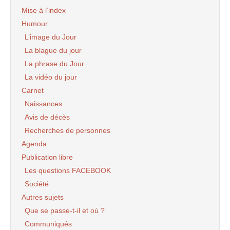
Et je ne parle pas des apparatchiks du systeme
Mise à l’index
qui sitot ejecte de la sphere dominatrice et
spoliatrice (c’est le terme exact),s’empressent
Humour
de revenir a la realite,en allant se refugier sous
L’image du Jour
la banniere bleu,blanc rouge qu’ils faisaient
La blague du jour
semblant de combattre du moins la culture
La phrase du Jour
qu’elle represente eux et leurs enfants quelle
hypocrisie !!!!!.
La vidéo du jour
Le reste,c’est la plebe et les coupes-
Carnet
jarrets,decrits dans les oeuvres de victor
Naissances
hugo,qui viennent en france,pour ternir l’image
de l’algerien,en etalant toutes leurs
Avis de décès
tares(faineant,voleurs,traitres,,tires au flan
Recherches de personnes
ect...).
Agenda
cher claude,tout cela est le resultat d’une
politique,de la politique de la lachete qui a
Publication libre
prevalue un certain mois de juillet.
Les questions FACEBOOK
Société
Voila des regards differents qui doivent faire
Autres sujets
évoluer, car, "On ne peut pas changer le passé,
mais on peut réussir à modifier son avenir"
Que se passe-t-il et où ?
Communiqués
Amitiés à vous claude