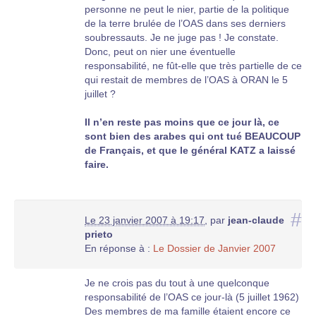
différentes mais parallèles : celle de l’OAS d’une
personne ne peut le nier, partie de la politique
part (mais cela est connu), et d’autre part celui
de la terre brulée de l’OAS dans ses derniers
du groupe militaire de Boumediene qui a pris le
soubressauts. Je ne juge pas ! Je constate.
pouvoir dans l’été 1962 en passant sur le corps
Donc, peut on nier une éventuelle
des maquisards de la wilaya 4 (Algérois) qui ont
responsabilité, ne fût-elle que très partielle de ce
essayé de l’en empêcher (ces combats intra-
qui restait de membres de l’OAS à ORAN le 5
algériens, en quelques jours ont fait, d’après
juillet ?
une source algérienne, mille morts) : en clair les
authentiques politiques qui ont négocié les
Il n’en reste pas moins que ce jour là, ce
accords d’Evian avec la volonté de les appliquer
sont bien des arabes qui ont tué BEAUCOUP
ont été chassés du pouvoir par un groupe du
de Français, et que le général KATZ a laissé
pouvoir qui était bien décidé à n’en rien faire.
faire.
Madame, je ne prétends pas détenir la vérité, du
moins toute la vérité. Tout simplement parce
qu’il est des cas où, même l’historien le plus
#
honnête et le plus travailleur ne peut pas
Le 23 janvier 2007 à 19:17
,
par
jean-claude
répondre à toutes les questions. Mais avec ce
prieto
que dit Paya, je crois que vous tenez déjà un
En réponse à :
Le Dossier de Janvier 2007
aspect important de la vérité.
Je ne crois pas du tout à une quelconque
Avec mon plus respectueux compliment, je vous
responsabilité de l’OAS ce jour-là (5 juillet 1962)
prie de croire, Madame, à mes voeux de bonne
Des membres de ma famille étaient encore ce
fin d’année et de paisible Noël,