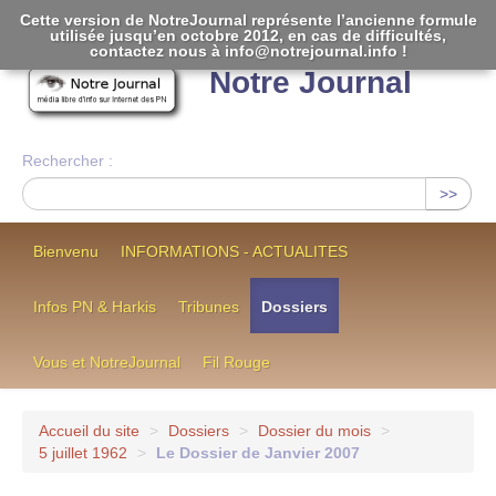
Cette version de NotreJournal représente l’ancienne formule
utilisée jusqu’en octobre 2012, en cas de difficultés,
[
]
contactez nous à info@notrejournal.info !
Notre Journal
Rechercher :
>>
Bienvenu
INFORMATIONS - ACTUALITES
Infos PN & Harkis
Tribunes
Dossiers
Vous et NotreJournal
Fil Rouge
Accueil du site
>
Dossiers
>
Dossier du mois
>
5 juillet 1962
>
Le Dossier de Janvier 2007