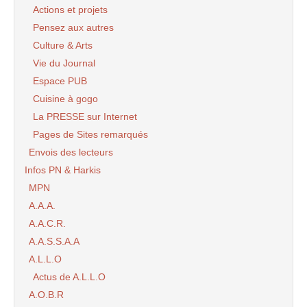
Actions et projets
Pensez aux autres
Culture & Arts
Vie du Journal
Espace PUB
Cuisine à gogo
La PRESSE sur Internet
Pages de Sites remarqués
Envois des lecteurs
Infos PN & Harkis
MPN
A.A.A.
A.A.C.R.
A.A.S.S.A.A
A.L.L.O
Actus de A.L.L.O
A.O.B.R