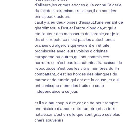
a rester algerienne..
d’ailleurs,les crimes atroces qu’a connu l’algerie
vous tenez de nous ! et nous tenons de vous !,il
du fait de l’extremisme religieux,il en sont les
s’agit de se battre,malgre la complexite de la
principeaux acteurs.
tache,et reparer( non reconstruire car il n’ont
car,il y a eu deux prises d’assaut,l’une venant de
jamais vraiment disparue) les ponts,cela est
ghardimaou a l’est,et l’autre d’oudjda,et qui a
possible..
ete l’auteur des massacres de l’oranie,car je le
je me fairais un plaisir de vous faire lire les
dis et le repete,ce n’est pas les autochtones
premiers passages du livre que j’ai la pretention
oranais ou algerois qui vivaient en etroite
d’ecrire sur notre drame,a notre prochaine
promiscuite avec leurs voisins d’origines
correspondance.
europeene ou autres,qui ont commis ces
horreurs ce n’est pas les autorites francaises de
bonjour,
l’epoque,ce n’est pas les vrais membres du fln
j’ai visite le site que vous consacrez a la
combattant,,c’est les hordes des planques du
memoire des populations algeriennes d’origine
maroc et de tunisie qui ont ete la cause.,et qui
europeene qui ont quitte precipitament leur
ont confisque meme les fruits de cette
pays(l’algerie)pour se refugier en territoire pour
independance a ce jour.
baucoup d’entre eux inconnue, qu’etait la france
a cette epoque çi
et il y a baucoup a dire,car on ne peut rompre
sincerement,et sans preambule,j’ai la conviction
une histoire d’amour entre un etre,et sa terre
que sans la perche qui a ete tendue,par l’oas
natale,car c’est en elle,que sont grave ses plus
aux opportunistes fln infiltres de la derniere
chers souvenirs.
heure,par les exactions aveugles qu’ils ont