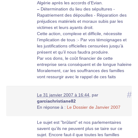
Algérie après les accords d’Evian.
–
Détermination du lieu des sépultures -
Rapatriement des dépouilles - Réparation des
préjudices matériels et moraux subis par les
victimes et leurs ayants droit.
Cette action, complexe et difficile, nécessite
l’implication de tous :- Par vos témoignages et
les justifications officielles censurées jusqu’à
présent et qu’il nous faudra produire.
Par vos dons, le coût financier de cette
entreprise sera conséquent et de longue haleine
Moralement, car les souffrances des familles
vont ressurgir avec le rappel de ces faits
horribles et des déchirements qui les ont
accompagnés
#
Le 31 janvier 2007 à 16:44
,
par
En relayant le plus largement possible ce
garciachristiane82
communiqué pour sensibiliser le plus grand
En réponse à :
Le Dossier de Janvier 2007
nombre de nos compatriotes
C’est un triple appel que nous lançons : – *Aux
familles* de disparus dont l’aide nous est
Le sujet est "brûlant" et nos parlementaires
indispensable pour la constitution des dossiers
savent qu’ils ne peuvent plus se taire sur ce
et avec qui nous partageons la douleur de
sujet. Encore faut-il que toutes les familles