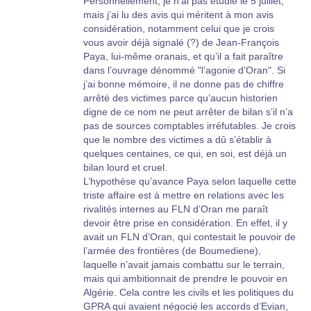
Personnellement, je n’ai pas étudié le 5 juillet,
mais j’ai lu des avis qui méritent à mon avis
considération, notamment celui que je crois
vous avoir déjà signalé (?) de Jean-François
Paya, lui-même oranais, et qu’il a fait paraître
dans l’ouvrage dénommé "l’agonie d’Oran". Si
j’ai bonne mémoire, il ne donne pas de chiffre
arrêté des victimes parce qu’aucun historien
digne de ce nom ne peut arrêter de bilan s’il n’a
pas de sources comptables irréfutables. Je crois
que le nombre des victimes a dû s’établir à
quelques centaines, ce qui, en soi, est déjà un
bilan lourd et cruel.
L’hypothèse qu’avance Paya selon laquelle cette
triste affaire est à mettre en relations avec les
rivalités internes au FLN d’Oran me paraît
devoir être prise en considération. En effet, il y
avait un FLN d’Oran, qui contestait le pouvoir de
l’armée des frontières (de Boumediene),
laquelle n’avait jamais combattu sur le terrain,
mais qui ambitionnait de prendre le pouvoir en
Algérie. Cela contre les civils et les politiques du
GPRA qui avaient négocié les accords d’Evian,