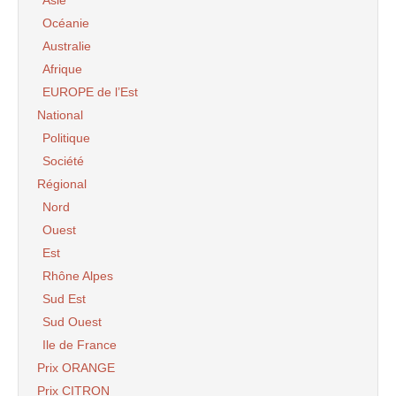
aux opportunistes fln infiltres de la derniere
Océanie
heure,par les exactions aveugles qu’ils ont
Australie
commis sur les populations civiles les choses
auraient pris une toute autre tournure,il n’y
Afrique
aurait eu ni exode,ni massacre,et l’algerie serait
EUROPE de l’Est
maintenant un pays moderne et devellope,avec
National
sa composante multi-ethnique.
je pense,aussi que les decideurs de la
Politique
republique francaise,avaient ,a l’epoque,adopte
Société
le profil le plus lache vis a vis de ces
Régional
populations,car si il y aurait eu une reaction
energique de leur part pour une application
Nord
stricte des accords d’evian les choses auraient
Ouest
aussi evoluer differement.
Est
neamoins,l’algerie demeure a ce jour,votre terre
Rhône Alpes
natale,vous y avez des droits,et je vous assure
que vous pourrez y vivre tranquillement il suffit
Sud Est
juste de decider.
Sud Ouest
Ile de France
chaleureuse salutations de votre compatriote
algerien
Prix ORANGE
Prix CITRON