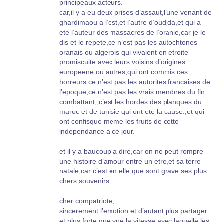
principeaux acteurs.
pénétrer dans ce qui servait de morgue (non
car,il y a eu deux prises d’assaut,l’une venant de
réfrigérée). Dans une atmosphère terriblement
ghardimaou a l’est,et l’autre d’oudjda,et qui a
nauséabonde, j’ai remué beaucoup de cadavres
ete l’auteur des massacres de l’oranie,car je le
pour la plupart tués par balles, quelques uns
dis et le repete,ce n’est pas les autochtones
égorgés. Il m’a été impossible de reconnaître s’il
oranais ou algerois qui vivaient en etroite
s’agissait de Français ou d’Arabes. Les corps
promiscuite avec leurs voisins d’origines
étaient gonflés et noircis. J’ai même ouvert
europeene ou autres,qui ont commis ces
plusieurs cercueils non scellés. Il s’agissait
horreurs ce n’est pas les autorites francaises de
uniquement d’hommes. Je n’ai vu aucun
l’epoque,ce n’est pas les vrais membres du fln
cadavre de femme ni d’enfant. J’évalue leur
combattant,,c’est les hordes des planques du
nombre à 40 ou 50, voire un peu plus. C’est le
maroc et de tunisie qui ont ete la cause.,et qui
seul témoignage que je peux faire sur le nombre
ont confisque meme les fruits de cette
de victimes qui hélas, est certainement très
independance a ce jour.
supérieur à cela. "
et il y a baucoup a dire,car on ne peut rompre
Le colonel Croguenec rectifie quelques points
une histoire d’amour entre un etre,et sa terre
de témoignages publiés dans mon livre mais je
natale,car c’est en elle,que sont grave ses plus
lui répondrai directement sur ce sujet car il
chers souvenirs.
semble qu’il y ait de simples mais parfois
douloureux malentendus. Voila donc un
cher compatriote,
témoignage qui surgit plus de quarante quatre
sincerement l’emotion et d’autant plus partager
ans après le drame et je suis certaine que si
et plus forte que vue la vitesse avec laquelle les